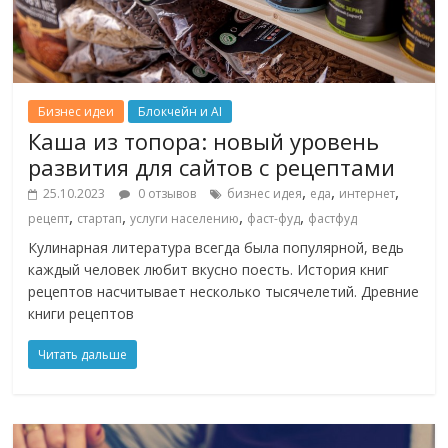
Бизнес идеи
Блокчейн и AI
Каша из топора: новый уровень
развития для сайтов с рецептами
,
,
,
25.10.2023
0 отзывов
бизнес идея
еда
интернет
,
,
,
,
рецепт
стартап
услуги населению
фаст-фуд
фастфуд
Кулинарная литература всегда была популярной, ведь
каждый человек любит вкусно поесть. История книг
рецептов насчитывает несколько тысячелетий. Древние
книги рецептов
Читать дальше