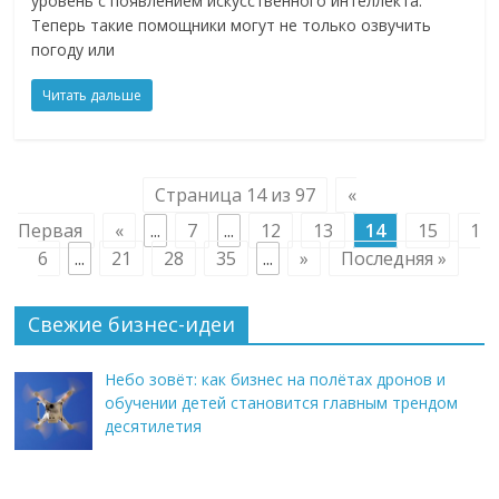
уровень с появлением искусственного интеллекта.
Теперь такие помощники могут не только озвучить
погоду или
Читать дальше
Страница 14 из 97
«
Первая
«
...
7
...
12
13
14
15
1
6
...
21
28
35
...
»
Последняя »
Свежие бизнес-идеи
Небо зовёт: как бизнес на полётах дронов и
обучении детей становится главным трендом
десятилетия