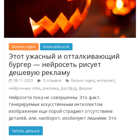
Бизнес идеи
Блокчейн и AI
Этот ужасный и отталкивающий
бургер — нейросеть рисует
дешевую рекламу
,
,
08.11.2023
0 отзывов
бизнес идея
интернет
,
,
,
нейронные сети
реклама
фастфуд
фишки
Нейросети пока не совершенны. Это факт.
Генерируемые искусственным интеллектом
изображения еще порой страдают отсутствием
деталей, или, наоборот, изобилуют лишними. Это
Читать дальше