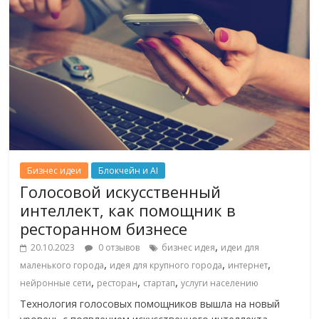
Бизнес идеи
Блокчейн и AI
Голосовой искусственный
интеллект, как помощник в
ресторанном бизнесе
,
20.10.2023
0 отзывов
бизнес идея
идеи для
,
,
,
маленького города
идея для крупного города
интернет
,
,
,
нейронные сети
ресторан
стартап
услуги населению
Технология голосовых помощников вышла на новый