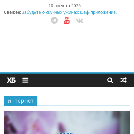
10 августа 2026
Свежее:
Забудьте о скучных ужинах: шеф-приложение,
которое видит вашу еду насквозь
Небо зовёт: как бизнес на полётах дронов и
обучении детей становится главным трендом
десятилетия
Кофейная революция в морозилке: замороженные
сливки меняют утренний ритуал
Как простая наклейка заставляет миллионы людей
не забывать о самом важном креме этим летом
Секрет супергидратации: почему кокосовая вода с
пребиотиками становится главным трендом
здорового питания
интернет