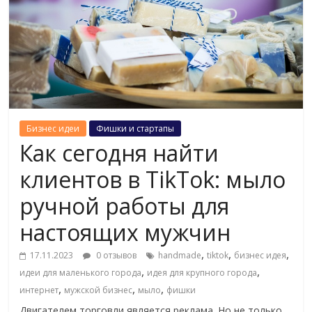
Бизнес идеи
Фишки и стартапы
Как сегодня найти
клиентов в TikTok: мыло
ручной работы для
настоящих мужчин
,
,
,
17.11.2023
0 отзывов
handmade
tiktok
бизнес идея
,
,
идеи для маленького города
идея для крупного города
,
,
,
интернет
мужской бизнес
мыло
фишки
Двигателем торговли является реклама. Но не только