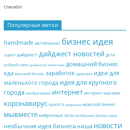
Спасибо!
Популярные метки
бизнес идея
handmade
автобизнес
дайджест новостей
дайджест
дети
гаджет
домашний бизнес
добрый совет
домашние животные
заработок
еда
идеи для
женский бизнес
здоровье
идея для крупного
маленького города
интернет
города
интернет-магазин
изобретение
коронавирус
мужской бизнес
красота
медицина
мывместе
нейронные сети
необычная бизнес идея
новости
необычная идея бизнеса
ниша