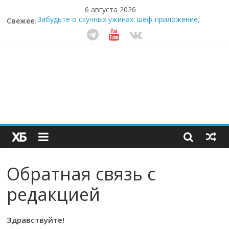
6 августа 2026
Забудьте о скучных ужинах: шеф-приложение,
Свежее:
которое видит вашу еду насквозь
Небо зовёт: как бизнес на полётах дронов и
обучении детей становится главным трендом
десятилетия
Кофейная революция в морозилке: замороженные
сливки меняют утренний ритуал
Как простая наклейка заставляет миллионы людей
не забывать о самом важном креме этим летом
Секрет супергидратации: почему кокосовая вода с
пребиотиками становится главным трендом
здорового питания
Обратная связь с
редакцией
Здравствуйте!