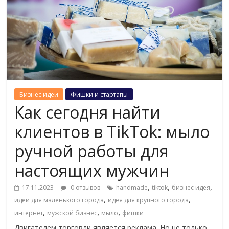
Бизнес идеи
Фишки и стартапы
Как сегодня найти
клиентов в TikTok: мыло
ручной работы для
настоящих мужчин
,
,
,
17.11.2023
0 отзывов
handmade
tiktok
бизнес идея
,
,
идеи для маленького города
идея для крупного города
,
,
,
интернет
мужской бизнес
мыло
фишки
Двигателем торговли является реклама. Но не только