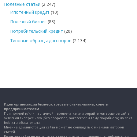
Полезные статьи
(2 247)
Ипотечный кредит
(10)
Полезный бизнес
(83)
Потребительский кредит
(20)
Типовые образцы договоров
(2 134)
Идеи организации бизнеса, готовые бизнес-планы, советы
предпринимателям.
При полной и/или частичной перепечатке или рерайте материалов сайта
активная гиперссылка (без noopener, noreferrer и тому подобного) на сайт
hobiz.ru обязательна.
Мнение администрации сайта может не совпадать с мнением авторов
статей.
Редакция сайта не несет ответственности за достоверность информации,