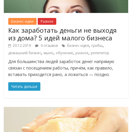
Бизнес идеи
Разное
Как заработать деньги не выходя
из дома? 5 идей малого бизнеса
,
,
20.12.2019
0 отзывов
бизнес идея
грибы
,
,
,
,
домашний бизнес
мыло
обучение
разное
репетитор
Для большинства людей заработок денег напрямую
связан с посещением работы, причём, как правило,
вставать приходится рано, а ложиться — поздно.
Читать дальше