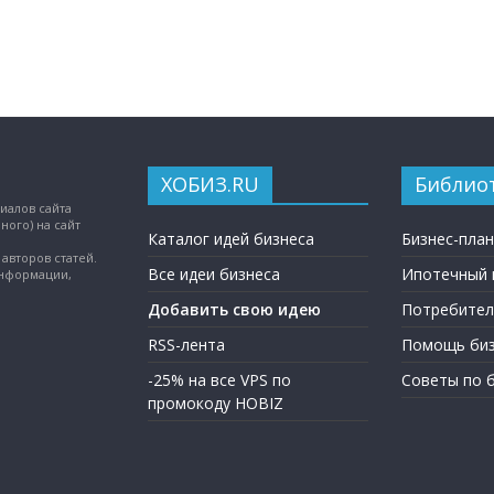
ХОБИЗ.RU
Библио
иалов сайта
ного) на сайт
Каталог идей бизнеса
Бизнес-пла
авторов статей.
Все идеи бизнеса
Ипотечный 
информации,
Добавить свою идею
Потребител
RSS-лента
Помощь биз
-25% на все VPS по
Советы по 
промокоду HOBIZ