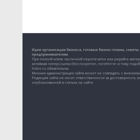
Идеи организации бизнеса, готовые бизнес-планы, советы
предпринимателям.
При полной и/или частичной перепечатке или рерайте матер
активная гиперссылка (без noopener, noreferrer и тому подоб
hobiz.ru обязательна.
Мнение администрации сайта может не совпадать с мнением 
Редакция сайта не несет ответственности за достоверность 
опубликованной в статьях на сайте.