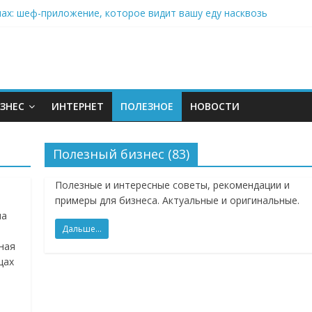
нах: шеф-приложение, которое видит вашу еду насквозь
 на полётах дронов и обучении детей становится главным тренд
орозилке: замороженные сливки меняют утренний ритуал
аставляет миллионы людей не забывать о самом важном креме 
: почему кокосовая вода с пребиотиками становится главным т
ЗНЕС
ИНТЕРНЕТ
ПОЛЕЗНОЕ
НОВОСТИ
Полезный бизнес (83)
Полезные и интересные советы, рекомендации и
примеры для бизнеса. Актуальные и оригинальные.
на
Дальше...
ная
цах