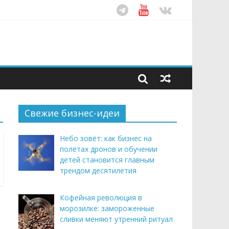
ом десятилетия
этим летом
рендом здорового питания
Свежие бизнес-идеи
Небо зовёт: как бизнес на
полётах дронов и обучении
детей становится главным
трендом десятилетия
Кофейная революция в
морозилке: замороженные
сливки меняют утренний ритуал