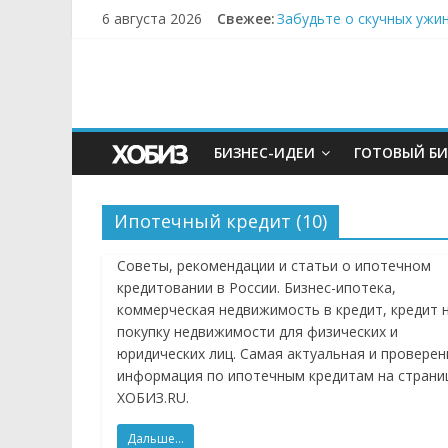
6 августа 2026
Свежее:
Забудьте о скучных ужи
Небо зовёт: как бизнес
Кофейная революция в м
Как простая наклейка з
Секрет супергидратации
БИЗНЕС-ИДЕИ
ГОТОВЫЙ БИ
Ипотечный кредит (10)
Советы, рекомендации и статьи о ипотечном
кредитовании в России. Бизнес-ипотека,
коммерческая недвижимость в кредит, кредит 
покупку недвижимости для физических и
юридических лиц. Самая актуальная и проверен
информация по ипотечным кредитам на страни
ХОБИЗ.RU.
Дальше...