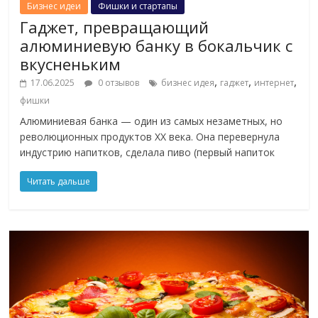
Бизнес идеи
Фишки и стартапы
Гаджет, превращающий
алюминиевую банку в бокальчик с
вкусненьким
,
,
,
17.06.2025
0 отзывов
бизнес идея
гаджет
интернет
фишки
Алюминиевая банка — один из самых незаметных, но
революционных продуктов XX века. Она перевернула
индустрию напитков, сделала пиво (первый напиток
Читать дальше