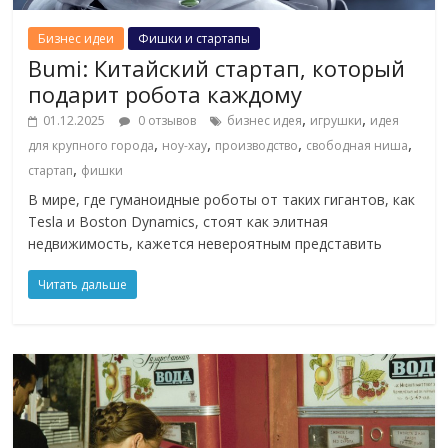
Бизнес идеи
Фишки и стартапы
Bumi: Китайский стартап, который
подарит робота каждому
,
,
01.12.2025
0 отзывов
бизнес идея
игрушки
идея
,
,
,
,
для крупного города
ноу-хау
производство
свободная ниша
,
стартап
фишки
В мире, где гуманоидные роботы от таких гигантов, как
Tesla и Boston Dynamics, стоят как элитная
недвижимость, кажется невероятным представить
Читать дальше