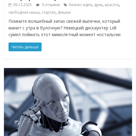
,
,
,
09.12.2025
0 отзывов
бизнес идея
духи
красота
,
,
свободная ниша
стартап
фишки
Помните волшебный запах свежей выпечки, который
манит с утра в булочную? Немецкий дискаунтер Lidl
сумел поймать этот мимолетный момент ностальгии
Читать дальше