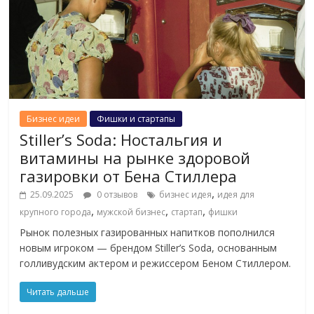
Бизнес идеи
Фишки и стартапы
Stiller’s Soda: Ностальгия и
витамины на рынке здоровой
газировки от Бена Стиллера
,
25.09.2025
0 отзывов
бизнес идея
идея для
,
,
,
крупного города
мужской бизнес
стартап
фишки
Рынок полезных газированных напитков пополнился
новым игроком — брендом Stiller’s Soda, основанным
голливудским актером и режиссером Беном Стиллером.
Читать дальше