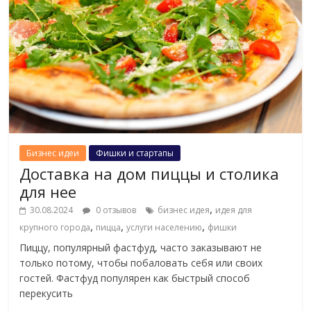
Бизнес идеи
Фишки и стартапы
Доставка на дом пиццы и столика
для нее
,
30.08.2024
0 отзывов
бизнес идея
идея для
,
,
,
крупного города
пицца
услуги населению
фишки
Пиццу, популярный фастфуд, часто заказывают не
только потому, чтобы побаловать себя или своих
гостей. Фастфуд популярен как быстрый способ
перекусить