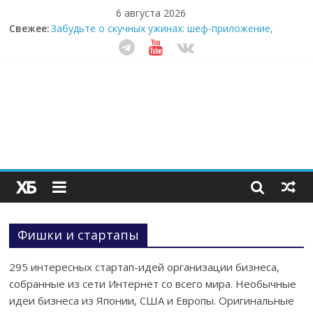
6 августа 2026
Секрет супергидратации: почему кокосовая вода с
Свежее:
пребиотиками становится главным трендом
здорового питания
Забудьте о скучных ужинах: шеф-приложение,
которое видит вашу еду насквозь
Небо зовёт: как бизнес на полётах дронов и
обучении детей становится главным трендом
десятилетия
Кофейная революция в морозилке: замороженные
сливки меняют утренний ритуал
Как простая наклейка заставляет миллионы людей
не забывать о самом важном креме этим летом
Фишки и стартапы
295 интересных стартап-идей организации бизнеса,
собранные из сети Интернет со всего мира. Необычные
идеи бизнеса из Японии, США и Европы. Оригинальные