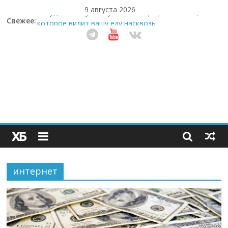
9 августа 2026
Забудьте о скучных ужинах: шеф-приложение,
Свежее:
которое видит вашу еду насквозь
Небо зовёт: как бизнес на полётах дронов и
обучении детей становится главным трендом
десятилетия
Кофейная революция в морозилке: замороженные
сливки меняют утренний ритуал
Как простая наклейка заставляет миллионы людей
не забывать о самом важном креме этим летом
Секрет супергидратации: почему кокосовая вода с
пребиотиками становится главным трендом
здорового питания
интернет