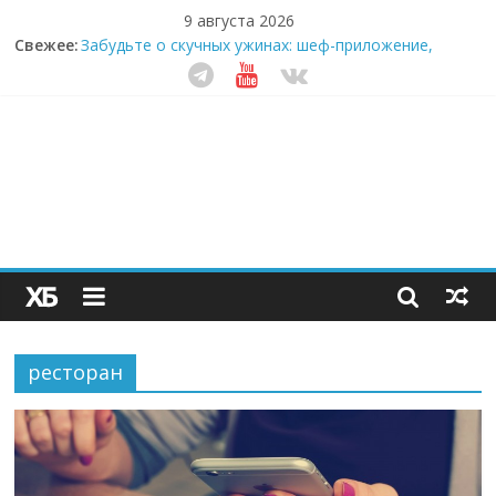
9 августа 2026
Свежее:
Забудьте о скучных ужинах: шеф-приложение,
которое видит вашу еду насквозь
Небо зовёт: как бизнес на полётах дронов и
обучении детей становится главным трендом
десятилетия
Кофейная революция в морозилке: замороженные
сливки меняют утренний ритуал
Как простая наклейка заставляет миллионы людей
не забывать о самом важном креме этим летом
Секрет супергидратации: почему кокосовая вода с
пребиотиками становится главным трендом
здорового питания
ресторан