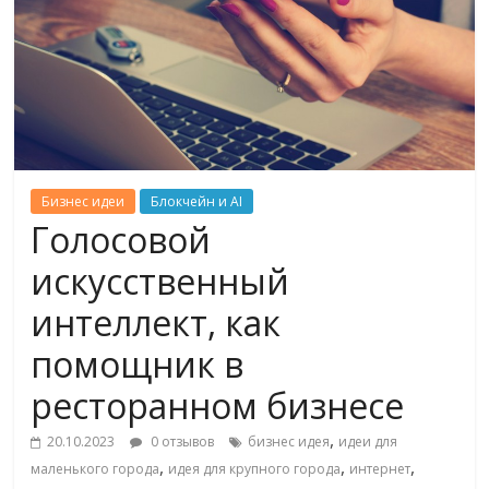
Бизнес идеи
Блокчейн и AI
Голосовой
искусственный
интеллект, как
помощник в
ресторанном бизнесе
,
20.10.2023
0 отзывов
бизнес идея
идеи для
,
,
,
маленького города
идея для крупного города
интернет