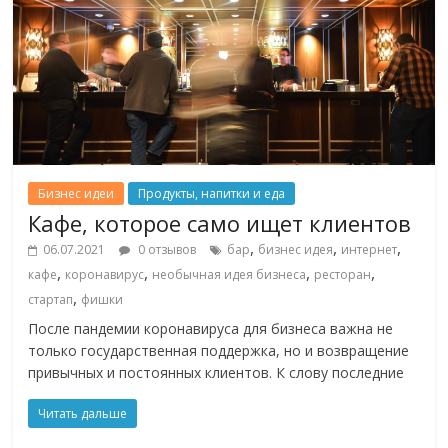
Бизнес идеи
Продукты, напитки и еда
Кафе, которое само ищет клиентов
,
,
,
06.07.2021
0 отзывов
бар
бизнес идея
интернет
,
,
,
,
кафе
коронавирус
необычная идея бизнеса
ресторан
,
стартап
фишки
После пандемии коронавируса для бизнеса важна не
только государственная поддержка, но и возвращение
привычных и постоянных клиентов. К слову последние
Читать дальше