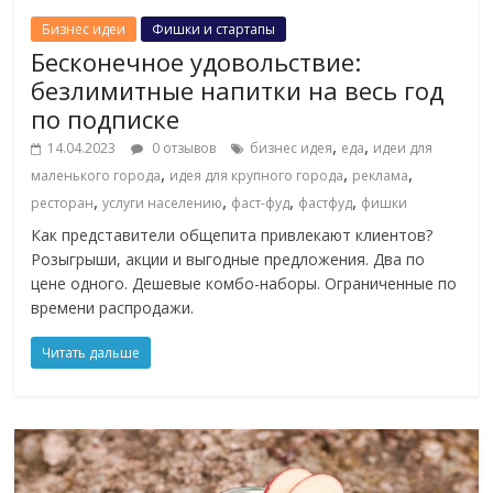
Бизнес идеи
Фишки и стартапы
Бесконечное удовольствие:
безлимитные напитки на весь год
по подписке
,
,
14.04.2023
0 отзывов
бизнес идея
еда
идеи для
,
,
,
маленького города
идея для крупного города
реклама
,
,
,
,
ресторан
услуги населению
фаст-фуд
фастфуд
фишки
Как представители общепита привлекают клиентов?
Розыгрыши, акции и выгодные предложения. Два по
цене одного. Дешевые комбо-наборы. Ограниченные по
времени распродажи.
Читать дальше