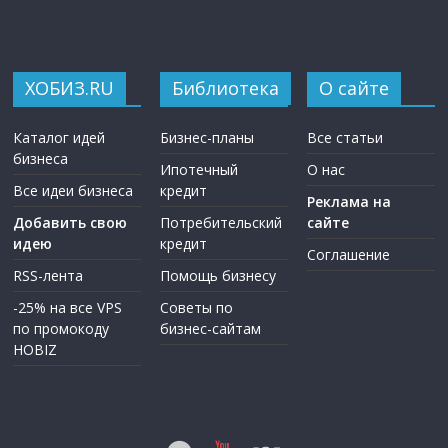
ХОБИЗ.RU
Библиотека
О сайте
Каталог идей
Бизнес-планы
Все статьи
бизнеса
Ипотечный
О нас
Все идеи бизнеса
кредит
Реклама на
Добавить свою
Потребительский
сайте
идею
кредит
Соглашение
RSS-лента
Помощь бизнесу
-25% на все VPS
Советы по
по промокоду
бизнес-сайтам
HOBIZ