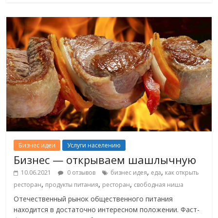
Бизнес идеи
Услуги населению
Бизнес — открываем шашлычную
,
,
10.06.2021
0 отзывов
бизнес идея
еда
как открыть
,
,
,
ресторан
продукты питания
ресторан
свободная ниша
Отечественный рынок общественного питания
находится в достаточно интересном положении. Фаст-