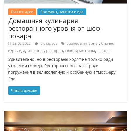
Бизнес идеи
Продукты, напитки и еда
Домашняя кулинария
ресторанного уровня от шеф-
повара
,
28.02.2022
0 отзывов
бизнес в интернет
бизнес
,
,
,
,
,
идея
еда
интернет
ресторан
свободная ниша
стартап
Удивительно, но в рестораны ходят не только ради
утоления голода. Рестораны посещают ради
погружения в великолепную и особенную атмосферу.
Где
Читать дальше