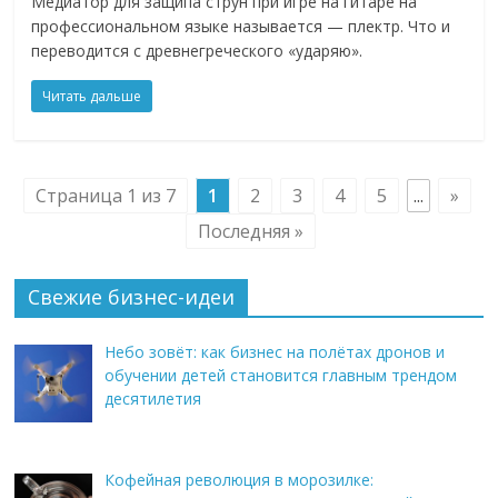
Медиатор для защипа струн при игре на гитаре на
профессиональном языке называется — плектр. Что и
переводится с древнегреческого «ударяю».
Читать дальше
Страница 1 из 7
1
2
3
4
5
...
»
Последняя »
Свежие бизнес-идеи
Небо зовёт: как бизнес на полётах дронов и
обучении детей становится главным трендом
десятилетия
Кофейная революция в морозилке: