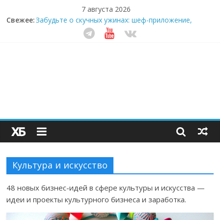
7 августа 2026
Секрет супергидратации: почему кокосовая вода с
Свежее:
пребиотиками становится главным трендом
здорового питания
Забудьте о скучных ужинах: шеф-приложение,
которое видит вашу еду насквозь
Небо зовёт: как бизнес на полётах дронов и
обучении детей становится главным трендом
десятилетия
Кофейная революция в морозилке: замороженные
сливки меняют утренний ритуал
Как простая наклейка заставляет миллионы людей
не забывать о самом важном креме этим летом
Культура и искусство
48 новых бизнес-идей в сфере культуры и искусства —
идеи и проекты культурного бизнеса и заработка.