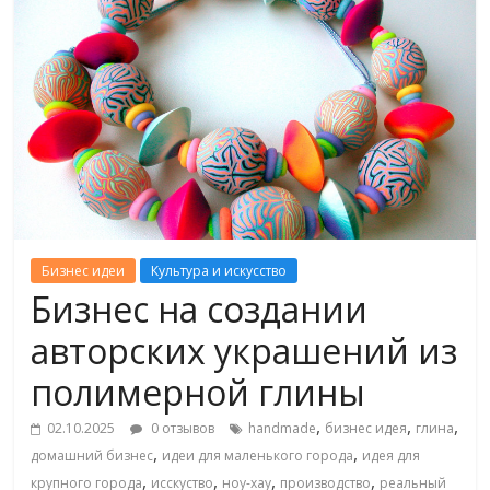
Бизнес идеи
Культура и искусство
Бизнес на создании
авторских украшений из
полимерной глины
,
,
,
02.10.2025
0 отзывов
handmade
бизнес идея
глина
,
,
домашний бизнес
идеи для маленького города
идея для
,
,
,
,
крупного города
исскуство
ноу-хау
производство
реальный