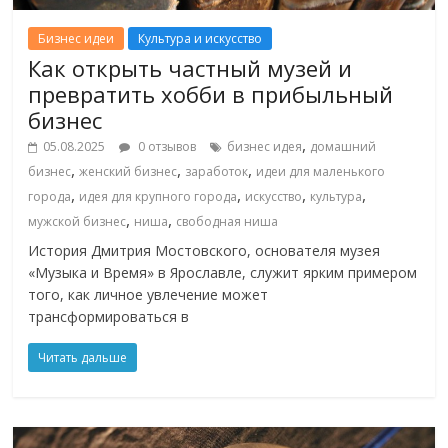
Бизнес идеи
Культура и искусство
Как открыть частный музей и
превратить хобби в прибыльный
бизнес
,
05.08.2025
0 отзывов
бизнес идея
домашний
,
,
,
бизнес
женский бизнес
заработок
идеи для маленького
,
,
,
,
города
идея для крупного города
искусство
культура
,
,
мужской бизнес
ниша
свободная ниша
История Дмитрия Мостовского, основателя музея
«Музыка и Время» в Ярославле, служит ярким примером
того, как личное увлечение может
трансформироваться в
Читать дальше