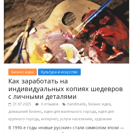
Бизнес идеи
Культура и искусство
Как заработать на
индивидуальных копиях шедевров
с личными деталями
,
,
31.07.2025
0 отзывов
handmade
бизнес идея
,
,
домашний бизнес
идеи для маленького города
идея для
,
,
,
крупного города
интернет
услуги населению
художник
В 1990-е годы «новые русские» стали символом эпохи —