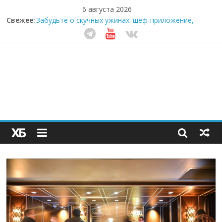
6 августа 2026
Свежее:
Забудьте о скучных ужинах: шеф-приложение,
которое видит вашу еду насквозь
Небо зовёт: как бизнес на полётах дронов и
обучении детей становится главным трендом
десятилетия
Кофейная революция в морозилке: замороженные
сливки меняют утренний ритуал
Как простая наклейка заставляет миллионы людей
не забывать о самом важном креме этим летом
Секрет супергидратации: почему кокосовая вода с
пребиотиками становится главным трендом
здорового питания