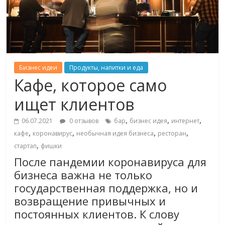
Бизнес идеи
Продукты, напитки и еда
Кафе, которое само
ищет клиентов
,
,
,
06.07.2021
0 отзывов
бар
бизнес идея
интернет
,
,
,
,
кафе
коронавирус
необычная идея бизнеса
ресторан
,
стартап
фишки
После пандемии коронавируса для
бизнеса важна не только
государственная поддержка, но и
возвращение привычных и
постоянных клиентов. К слову