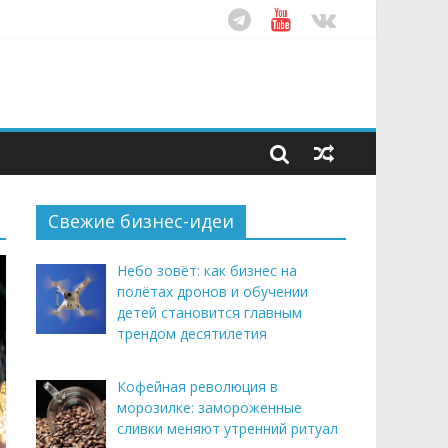
ом десятилетия
этим летом
рендом здорового питания
Свежие бизнес-идеи
Небо зовёт: как бизнес на
полётах дронов и обучении
детей становится главным
трендом десятилетия
Кофейная революция в
морозилке: замороженные
сливки меняют утренний ритуал