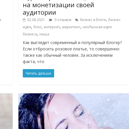
на монетизации своей
аудитории
,
я
02.08.2021
0 отзывов
бизнес в блоге
бизнес
,
,
,
,
идея
блог
интернет
маркетинг
необычная идея
,
бизнеса
ниша
Как выглядит современный и популярный блогер?
Если отбросить розовое платье, то совершенно
также как обычный человек. За исключением
факта, что
Читать дальше