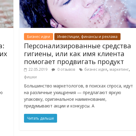
Бизнес идеи
Инвестиции, финансы и реклама
а:
Персонализированные средства
их
гигиены, или как имя клиента
помогает продвигать продукт
,
,
22.05.2019
0 отзывов
бизнес идея
маркетинг
фишки
Большинство маркетологов, в поисках спроса, идут
лю
на различные ухищрения — предлагают яркую
упаковку, оригинальное наименование,
придумывают акции и конкурсы. А
Читать дальше