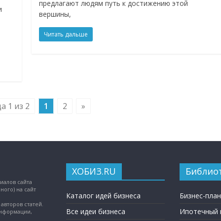
предлагают людям путь к достижению этой
и
вершины,
Читать дальше
а 1 из 2
1
2
»
ХОБИЗ.RU
Библио
иалов сайта
ного) на сайт
Каталог идей бизнеса
Бизнес-пла
авторов статей.
Все идеи бизнеса
Ипотечный 
информации,