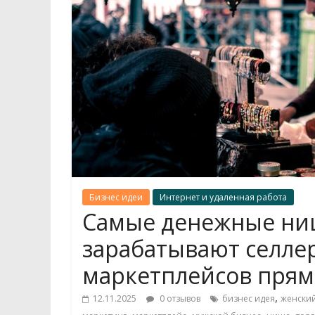
Бизнес идеи
Интернет и удаленная работа
Самые денежные ниш
зарабатывают селле
маркетплейсов прям
,
12.11.2025
0 отзывов
бизнес идея
женский