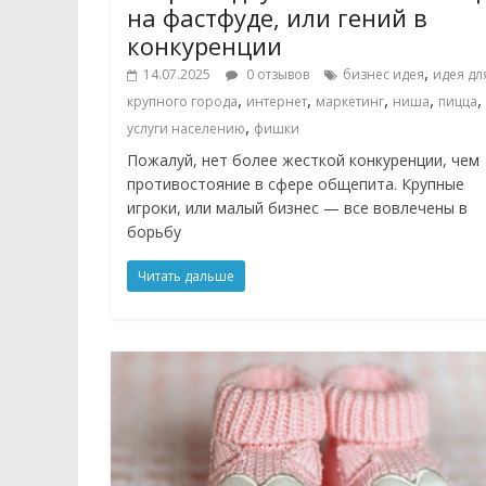
на фастфуде, или гений в
конкуренции
,
14.07.2025
0 отзывов
бизнес идея
идея дл
,
,
,
,
,
крупного города
интернет
маркетинг
ниша
пицца
,
услуги населению
фишки
Пожалуй, нет более жесткой конкуренции, чем
противостояние в сфере общепита. Крупные
игроки, или малый бизнес — все вовлечены в
борьбу
Читать дальше