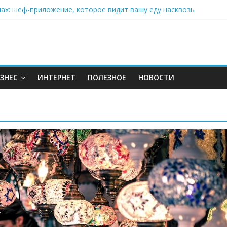
нах: шеф-приложение, которое видит вашу еду насквозь
 на полётах дронов и обучении детей становится главным тренд
орозилке: замороженные сливки меняют утренний ритуал
аставляет миллионы людей не забывать о самом важном креме 
: почему кокосовая вода с пребиотиками становится главным т
ЗНЕС
ИНТЕРНЕТ
ПОЛЕЗНОЕ
НОВОСТИ