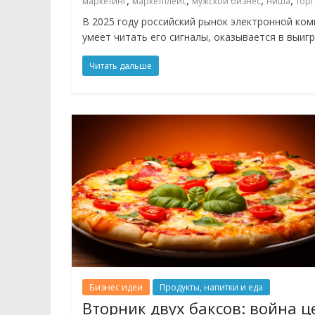
,
,
,
,
маркетинг
маркетплейс
мужской бизнес
ниша
торг
В 2025 году российский рынок электронной ко
умеет читать его сигналы, оказывается в выиг
Читать дальше
Бизнес идеи
Продукты, напитки и еда
Вторник двух баксов: война ц