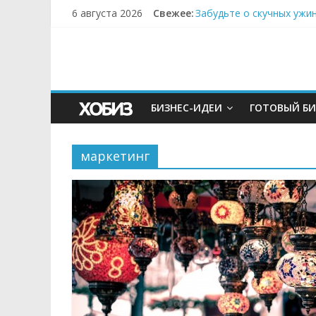
6 августа 2026
Свежее:
Забудьте о скучных ужи
Небо зовёт: как бизнес
Кофейная революция в м
Как простая наклейка з
Секрет супергидратации
БИЗНЕС-ИДЕИ
ГОТОВЫЙ БИ
маркетинг