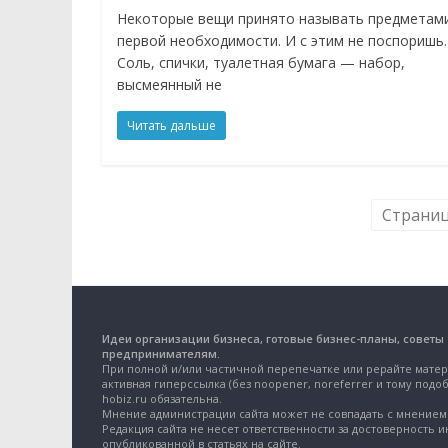
Некоторые вещи принято называть предметам
первой необходимости. И с этим не поспоришь.
Соль, спички, туалетная бумага — набор,
высмеянный не
Читать дальше
Страниц
Идеи организации бизнеса, готовые бизнес-планы, советы
предпринимателям.
При полной и/или частичной перепечатке или рерайте матер
активная гиперссылка (без noopener, noreferrer и тому подоб
hobiz.ru обязательна.
Мнение администрации сайта может не совпадать с мнением 
Редакция сайта не несет ответственности за достоверность 
опубликованной в статьях на сайте.