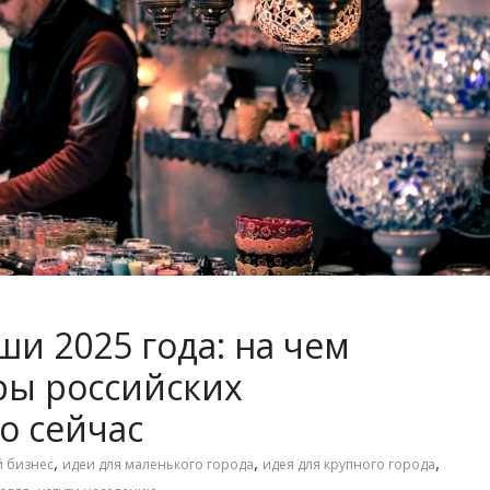
и 2025 года: на чем
ры российских
о сейчас
,
,
,
 бизнес
идеи для маленького города
идея для крупного города