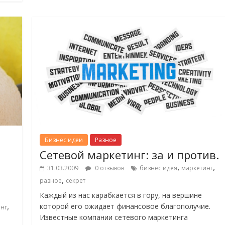
Бизнес идеи
Разное
Сетевой маркетинг: за и против.
,
,
31.03.2009
0 отзывов
бизнес идея
маркетинг
,
разное
секрет
Каждый из нас карабкается в гору, на вершине
,
которой его ожидает финансовое благополучие.
нг
Известные компании сетевого маркетинга