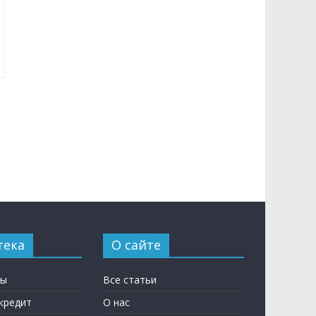
тека
О сайте
ны
Все статьи
кредит
О нас