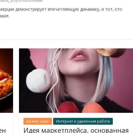
,
овля
услуги населению
ммерции демонстрирует впечатляющую динамику, и тот, кто
рыше.
Бизнес идеи
Интернет и удаленная работа
ен
Идея маркетплейса, основанная