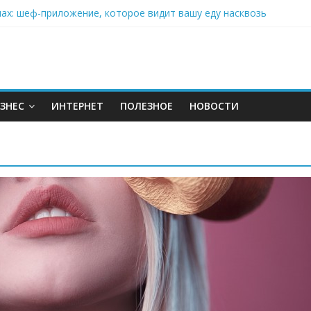
нах: шеф-приложение, которое видит вашу еду насквозь
 на полётах дронов и обучении детей становится главным тренд
орозилке: замороженные сливки меняют утренний ритуал
аставляет миллионы людей не забывать о самом важном креме 
: почему кокосовая вода с пребиотиками становится главным т
ЗНЕС
ИНТЕРНЕТ
ПОЛЕЗНОЕ
НОВОСТИ