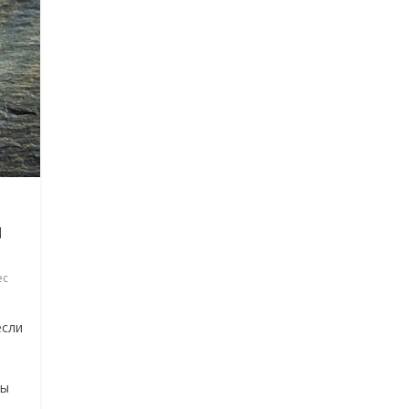
м
ес
если
ты