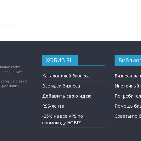
ХОБИЗ.RU
Библио
иалов сайта
ного) на сайт
Каталог идей бизнеса
Бизнес-пла
авторов статей.
Все идеи бизнеса
Ипотечный 
информации,
Добавить свою идею
Потребител
RSS-лента
Помощь биз
-25% на все VPS по
Советы по 
промокоду HOBIZ