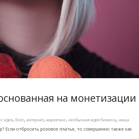
 основанная на монетизации
,
,
,
,
,
ес идея
блог
интернет
маркетинг
необычная идея бизнеса
ниша
р? Если отбросить розовое платье, то совершенно также как