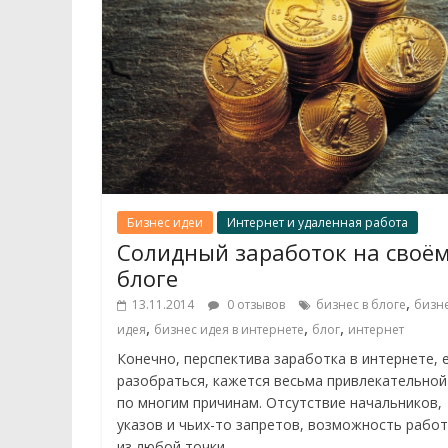
Бизнес идеи
Интернет и удаленная работа
Солидный заработок на своё
блоге
,
13.11.2014
0 отзывов
бизнес в блоге
бизн
,
,
,
идея
бизнес идея в интернете
блог
интернет
Конечно, перспектива заработка в интернете, 
разобраться, кажется весьма привлекательной
по многим причинам. Отсутствие начальников,
указов и чьих-то запретов, возможность рабо
из любой точки