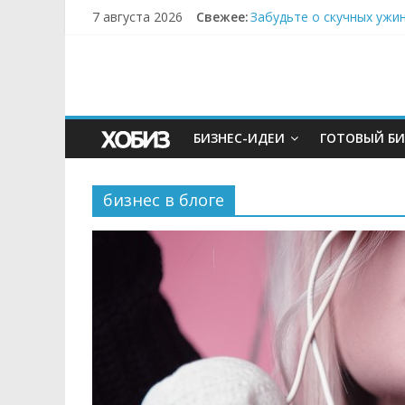
7 августа 2026
Свежее:
Забудьте о скучных ужи
Небо зовёт: как бизнес
Кофейная революция в м
Как простая наклейка з
Секрет супергидратации
БИЗНЕС-ИДЕИ
ГОТОВЫЙ БИ
бизнес в блоге