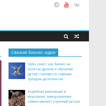
ом десятилетия
этим летом
рендом здорового питания
Свежие бизнес-идеи
Небо зовёт: как бизнес на
полётах дронов и обучении
детей становится главным
трендом десятилетия
Кофейная революция в
морозилке: замороженные
сливки меняют утренний ритуал