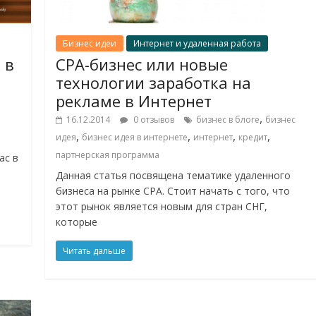
Бизнес идеи
Интернет и удаленная работа
 в
CPA-бизнес или новые
технологии заработка на
рекламе в Интернет
,
16.12.2014
0 отзывов
бизнес в блоге
бизнес
,
,
,
,
идея
бизнес идея в интернете
интернет
кредит
партнерская программа
ас в
Данная статья посвящена тематике удаленного
бизнеса на рынке СРА. Стоит начать с того, что
этот рынок является новым для стран СНГ,
которые
Читать дальше