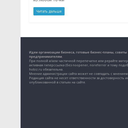
Читать дальше
Идеи организации бизнеса, готовые бизнес-планы, советы
предпринимателям.
При полной и/или частичной перепечатке или рерайте матер
активная гиперссылка (без noopener, noreferrer и тому подоб
hobiz.ru обязательна.
Мнение администрации сайта может не совпадать с мнением 
Редакция сайта не несет ответственности за достоверность 
опубликованной в статьях на сайте.