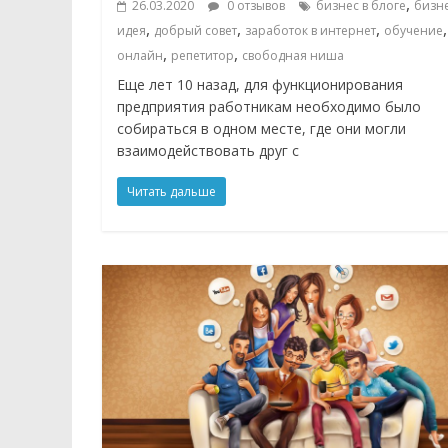
,
26.03.2020
0 отзывов
бизнес в блоге
бизн
,
,
,
,
идея
добрый совет
заработок в интернет
обучение
,
,
онлайн
репетитор
свободная ниша
Еще лет 10 назад, для функционирования
предприятия работникам необходимо было
собираться в одном месте, где они могли
взаимодействовать друг с
Читать дальше