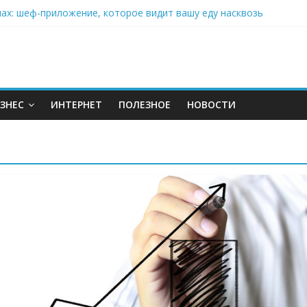
нах: шеф-приложение, которое видит вашу еду насквозь
 на полётах дронов и обучении детей становится главным тренд
орозилке: замороженные сливки меняют утренний ритуал
аставляет миллионы людей не забывать о самом важном креме 
: почему кокосовая вода с пребиотиками становится главным т
ЗНЕС
ИНТЕРНЕТ
ПОЛЕЗНОЕ
НОВОСТИ