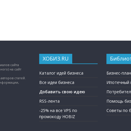
ХОБИЗ.RU
Библио
иалов сайта
ного) на сайт
Каталог идей бизнеса
Бизнес-пла
авторов статей.
Все идеи бизнеса
Ипотечный 
информации,
Добавить свою идею
Потребител
RSS-лента
Помощь биз
-25% на все VPS по
Советы по 
промокоду HOBIZ