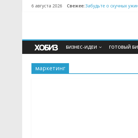
6 августа 2026
Свежее:
Забудьте о скучных ужи
Небо зовёт: как бизнес
Кофейная революция в м
Как простая наклейка з
Секрет супергидратации
БИЗНЕС-ИДЕИ
ГОТОВЫЙ БИ
маркетинг