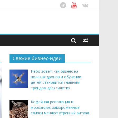
ом десятилетия
этим летом
рендом здорового питания
Свежие бизнес-идеи
Небо зовёт: как бизнес на
полётах дронов и обучении
детей становится главным
трендом десятилетия
Кофейная революция в
морозилке: замороженные
сливки меняют утренний ритуал