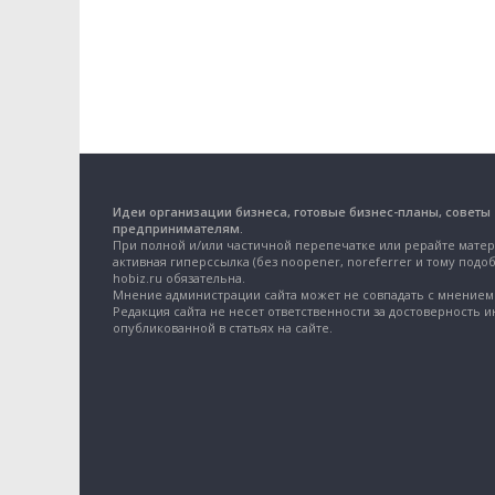
Идеи организации бизнеса, готовые бизнес-планы, советы
предпринимателям.
При полной и/или частичной перепечатке или рерайте матер
активная гиперссылка (без noopener, noreferrer и тому подоб
hobiz.ru обязательна.
Мнение администрации сайта может не совпадать с мнением 
Редакция сайта не несет ответственности за достоверность 
опубликованной в статьях на сайте.