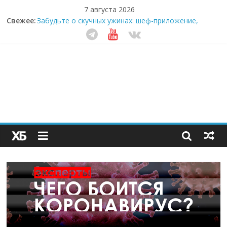
7 августа 2026
Свежее:
Забудьте о скучных ужинах: шеф-приложение,
которое видит вашу еду насквозь
Небо зовёт: как бизнес на полётах дронов и
обучении детей становится главным трендом
десятилетия
Кофейная революция в морозилке: замороженные
сливки меняют утренний ритуал
Как простая наклейка заставляет миллионы людей
не забывать о самом важном креме этим летом
Секрет супергидратации: почему кокосовая вода с
пребиотиками становится главным трендом
здорового питания