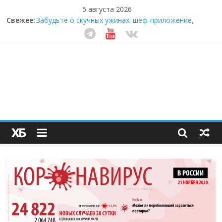
5 августа 2026
Свежее:
Забудьте о скучных ужинах: шеф-приложение,
которое видит вашу еду насквозь
Небо зовёт: как бизнес на полётах дронов и
обучении детей становится главным трендом
десятилетия
Кофейная революция в морозилке: замороженные
сливки меняют утренний ритуал
Как простая наклейка заставляет миллионы людей
не забывать о самом важном креме этим летом
Секрет супергидратации: почему кокосовая вода с
пребиотиками становится главным трендом
здорового питания