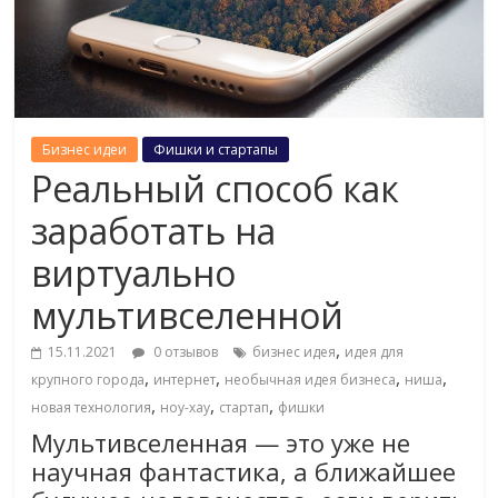
Бизнес идеи
Фишки и стартапы
Реальный способ как
заработать на
виртуально
мультивселенной
,
15.11.2021
0 отзывов
бизнес идея
идея для
,
,
,
,
крупного города
интернет
необычная идея бизнеса
ниша
,
,
,
новая технология
ноу-хау
стартап
фишки
Мультивселенная — это уже не
научная фантастика, а ближайшее