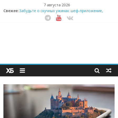
7 августа 2026
Секрет супергидратации: почему кокосовая вода с
Свежее:
пребиотиками становится главным трендом
здорового питания
Забудьте о скучных ужинах: шеф-приложение,
которое видит вашу еду насквозь
Небо зовёт: как бизнес на полётах дронов и
обучении детей становится главным трендом
десятилетия
Кофейная революция в морозилке: замороженные
сливки меняют утренний ритуал
Как простая наклейка заставляет миллионы людей
не забывать о самом важном креме этим летом