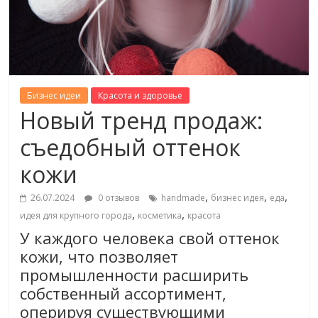
Бизнес идеи
Красота и здоровье
Новый тренд продаж:
съедобный оттенок
кожи
,
,
,
26.07.2024
0 отзывов
handmade
бизнес идея
еда
,
,
идея для крупного города
косметика
красота
У каждого человека свой оттенок
кожи, что позволяет
промышленности расширить
собственный ассортимент,
оперируя существующими