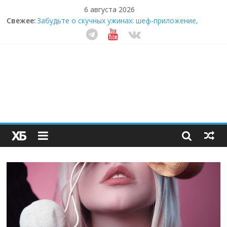
6 августа 2026
Свежее:
Забудьте о скучных ужинах: шеф-приложение,
которое видит вашу еду насквозь
Небо зовёт: как бизнес на полётах дронов и
обучении детей становится главным трендом
десятилетия
Кофейная революция в морозилке: замороженные
сливки меняют утренний ритуал
Как простая наклейка заставляет миллионы людей
не забывать о самом важном креме этим летом
Секрет супергидратации: почему кокосовая вода с
пребиотиками становится главным трендом
здорового питания