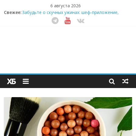
6 августа 2026
Свежее:
Забудьте о скучных ужинах: шеф-приложение,
которое видит вашу еду насквозь
Небо зовёт: как бизнес на полётах дронов и
обучении детей становится главным трендом
десятилетия
Кофейная революция в морозилке: замороженные
сливки меняют утренний ритуал
Как простая наклейка заставляет миллионы людей
не забывать о самом важном креме этим летом
Секрет супергидратации: почему кокосовая вода с
пребиотиками становится главным трендом
здорового питания