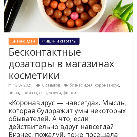
Бизнес идеи
Фишки и стартапы
Бесконтактные
дозаторы в магазинах
косметики
,
,
13.07.2021
0 отзывов
бизнес идея
коронавирус
,
,
,
ниша
производство
услуги
фишки
«Коронавирус — навсегда». Мысль,
которая будоражит умы некоторых
обывателей. А что, если
действительно вдруг навсегда?
Бизнес, пожалуй, тоже посещала