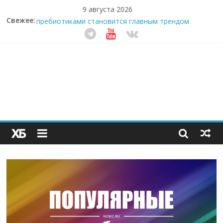
9 августа 2026
Свежее:
Секрет супергидратации: почему кокосовая вода с
пребиотиками становится главным трендом
здорового питания
Забудьте о скучных ужинах: шеф-приложение,
которое видит вашу еду насквозь
Небо зовёт: как бизнес на полётах дронов и
обучении детей становится главным трендом
десятилетия
Кофейная революция в морозилке: замороженные
сливки меняют утренний ритуал
Как простая наклейка заставляет миллионы людей
не забывать о самом важном креме этим летом