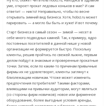
Ну кто, скажет читатель hobiz.ru, находясь в здравом
уме, откроет прокат ледовых коньков в мае? И сам
ответит — никто! Неправильно, чтобы по весне
открывать зимний вид бизнеса. Хотя, hobiz.ru может
парировать — а могло бы быть и хуже! И вот почему.
Старт бизнеса в самый сезон — зимой — несет в
себе много подводных камней. Так, к примеру, ядро
постоянных посетителей в данной нише у новой
организации не формируется быстро. Поскольку
клиенты, решив пройтись по свежей лыжне, первым
делом пойдут в знакомые и проверенные прокатные
точки. Затем, если по каким-то причинам привычные
фирмы их не удовлетворят, клиенты заглянут к
близлежащим новичкам. Чтоже может изменить
предпочтения потребителя? Такими факторами,
влияющими на привычки аудитории, могут являться
(со стороны фирм-новичков): новое или фирменное
оборудование, более выгодные условия аренды,
более широкий ассортимент и близость к якорному