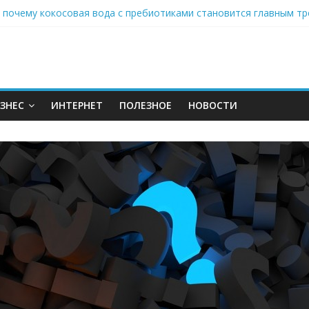
аставляет миллионы людей не забывать о самом важном креме 
: почему кокосовая вода с пребиотиками становится главным т
нах: шеф-приложение, которое видит вашу еду насквозь
 на полётах дронов и обучении детей становится главным тренд
орозилке: замороженные сливки меняют утренний ритуал
ЗНЕС
ИНТЕРНЕТ
ПОЛЕЗНОЕ
НОВОСТИ