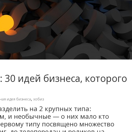
: 30 идей бизнеса, которого
,
ая идея бизнеса
хобиз
азделить на 2 крупных типа:
м, и необычные — о них мало кто
 Первому типу посвящено множество
иг, до телепередач и роликов на