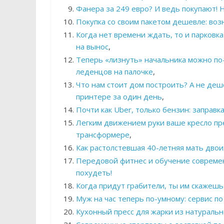
Фанера за 249 евро? И ведь покупают
Покупка со своим пакетом дешевле: во
Когда нет времени ждать, то и парковк
на вынос
,
Теперь «лизнуть» начальника можно по
леденцов на палочке
,
Что нам стоит дом построить? А не деш
принтере за один день
,
Почти как Uber, только бензин: заправ
Легким движением руки ваше кресло пр
трансформере
,
Как растолстевшая 40-летняя мать двои
Передовой фитнес и обучение современ
похудеть!
Когда придут грабители, ты им скажешь
Муж на час теперь по-умному: сервис п
Кухонный пресс для жарки из натуральн