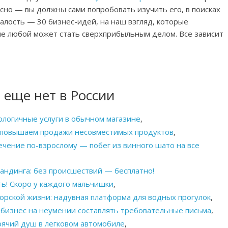
есно — вы должны сами попробовать изучить его, в поисках
алость — 30 бизнес-идей, на наш взгляд, которые
е любой может стать сверхприбыльным делом. Все зависит
 еще нет в России
ологичные услуги в обычном магазине
,
у: повышаем продажи несовместимых продуктов
,
лечение по-взрослому — побег из винного шато на все
андинга: без происшествий — бесплатно!
ть! Скоро у каждого мальчишки
,
 морской жизни: надувная платформа для водных прогулок
,
бизнес на неумении составлять требовательные письма
,
рячий душ в легковом автомобиле
,