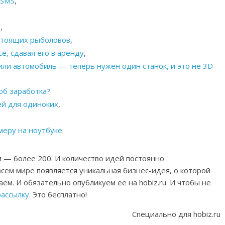
 SMS
,
т
,
стоящих рыболовов
,
е, сдавая его в аренду
,
 или автомобиль — теперь нужен один станок, и это не 3D-
соб заработка?
ей для одиноких
,
меру на ноутбуке
.
м — более 200. И количество идей постоянно
всем мире появляется уникальная бизнес-идея, о которой
аем. И обязательно опубликуем ее на hobiz.ru. И чтобы не
рассылку
. Это бесплатно!
Специально для hobiz.ru