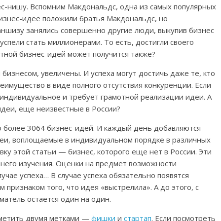
нес-нишу. Вспомним Макдональдс, одна из самых популярных
бизнес-идее положили братья Макдональдс, но
ншизу занялись совершенно другие люди, выкупив бизнес
 успели стать миллионерами. То есть, достигли своего
естной бизнес-идей может получится также?
бизнесом, увеличены. И успеха могут достичь даже те, кто
реимущество в виде полного отсутствия конкуренции. Если
о индивидуальное и требует грамотной реализации идеи. А
-идеи, еще неизвестные в России?
но более 3064 бизнес-идей. И каждый день добавляются
деи, воплощаемые в индивидуальном порядке в различных
ку этой статьи — бизнес, которого еще нет в России. Эти
него изучения. Оценки на предмет возможности
лучае успеха… В случае успеха обязательно появятся
 признаком того, что идея «выстрелила». А до этого, с
атель остается один на один.
тметить двумя метками —
фишки
и
стартап
. Если посмотреть