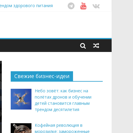
этим летом
рендом здорового питания
ом десятилетия
Свежие бизнес-идеи
Небо зовёт: как бизнес на
полётах дронов и обучении
детей становится главным
трендом десятилетия
Кофейная революция в
морозилке: замороженные