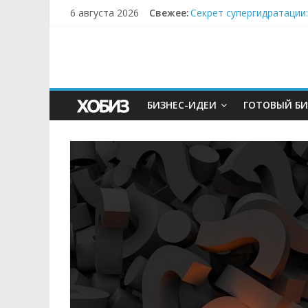
Как простая наклейка з
6 августа 2026
Свежее:
Секрет супергидратации
Забудьте о скучных ужи
Небо зовёт: как бизнес
Кофейная революция в м
БИЗНЕС-ИДЕИ
ГОТОВЫЙ БИ