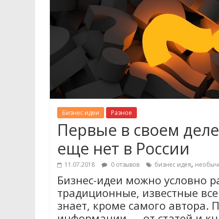
Бизнес идеи
Разное
Первые в своем деле
еще нет в России
,
11.07.2018
0 отзывов
бизнес идея
необычн
Бизнес-идеи можно условно р
традиционные, известные все
знает, кроме самого автора.
информации — от статей и кн