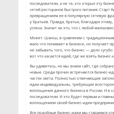
последователи, а не те, кто открыл эту биз
сетей ресторанов быстрого питания. Старт 
превращением ее в популярную сетевую фра
у братьев. Правда, братья, благодаря этому,
успеха. Значит ли это, что с любой малоизв
Может. Шансы, в сравнении с традиционным 
мало что понимает в бизнесе, но получает п
не забывать того, что бизнес — дело сугуб
вот что касается идей, где же взять бизнес
Вы удивитесь, но мы знаем сайт, где собра
новые. Среди прочих встречаются бизнес-и
частях света. Полностью отвечающие заголов
идеи индивидуальны, требующие всесторон
воплощения данного бизнеса в России. И в с
последователи. И это будет первым и главным
воплощением своей бизнес-идеи предприним
Все подобные бизнес-идеи мы стараемся о