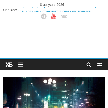
8 августа 2026
Свежее:
Секрет супергидратации: почему кокосовая вода с
пребиотиками становится главным трендом
здорового питания
Забудьте о скучных ужинах: шеф-приложение,
которое видит вашу еду насквозь
Небо зовёт: как бизнес на полётах дронов и
обучении детей становится главным трендом
десятилетия
Кофейная революция в морозилке: замороженные
сливки меняют утренний ритуал
Как простая наклейка заставляет миллионы людей
не забывать о самом важном креме этим летом