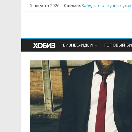
5 августа 2026
Свежее:
Забудьте о скучных ужи
Небо зовёт: как бизнес
Кофейная революция в м
Как простая наклейка з
Секрет супергидратации
БИЗНЕС-ИДЕИ
ГОТОВЫЙ БИ