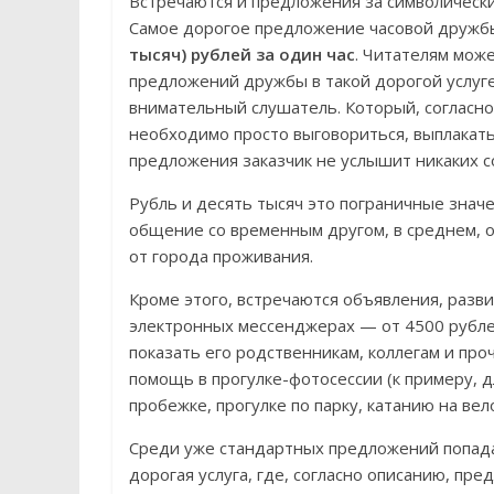
Встречаются и предложения за символически
Самое дорогое предложение часовой дружб
тысяч) рублей за один час
. Читателям мож
предложений дружбы в такой дорогой услуге
внимательный слушатель. Который, согласно 
необходимо просто выговориться, выплакатьс
предложения заказчик не услышит никаких с
Рубль и десять тысяч это пограничные знач
общение со временным другом, в среднем, 
от города проживания.
Кроме этого, встречаются объявления, разв
электронных мессенджерах — от 4500 рублей
показать его родственникам, коллегам и про
помощь в прогулке-фотосессии (к примеру, 
пробежке, прогулке по парку, катанию на ве
Среди уже стандартных предложений попадает
дорогая услуга, где, согласно описанию, пр