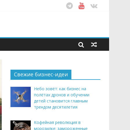
ом десятилетия
этим летом
рендом здорового питания
Свежие бизнес-идеи
Небо зовёт: как бизнес на
полётах дронов и обучении
детей становится главным
трендом десятилетия
Кофейная революция в
морозилке: замороженные