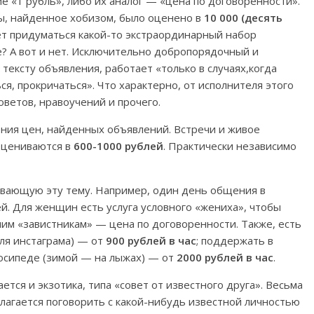
е «1 рубль», либо их аналог — «цена по договоренности».
ы, найденное хобизом, было оценено в
10 000 (десять
ет придуматься какой-то экстраординарный набор
? А вот и нет. Исключительно добропорядочный и
тексту объявления, работает «только в случаях,когда
я, прокричаться». Что характерно, от исполнителя этого
оветов, нравоучений и прочего.
ения цен, найденных объявлений. Встречи и живое
оцениваются в
600-1000 рублей
. Практически независимо
ивающую эту тему. Например, один день общения в
. Для женщин есть услуга условного «жениха», чтобы
чим «завистникам» — цена по договоренности. Также, есть
для инстаграма) — от
900 рублей в час
; поддержать в
лосипеде (зимой — на лыжах) — от
2000 рублей в час
.
ся и экзотика, типа «совет от известного друга». Весьма
едлагается поговорить с какой-нибудь известной личностью