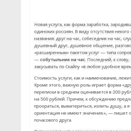
Новая услуга, как форма заработка, зароди
одиноких россиян. В виду отсутствия некого
названия: друг на час, собеседник на час, сл
душевный друг, душевное общение, разговор
«расширенным» пакетом услуг — типа сопров
—
собутыльник на час
. Последний, к слову
закусывать по Скайпу «в любое удобное врем
Стоимость услуги, как и наименование, леж
Кроме этого, важную роль играет форма «др
переписки в среднем оценивается в 200 руб
на 500 рублей. Причем, к обсуждению пред
проораться, выматериться, излить душу, а я
ориентация не имеют значения.», — пишет о
почасового друга.