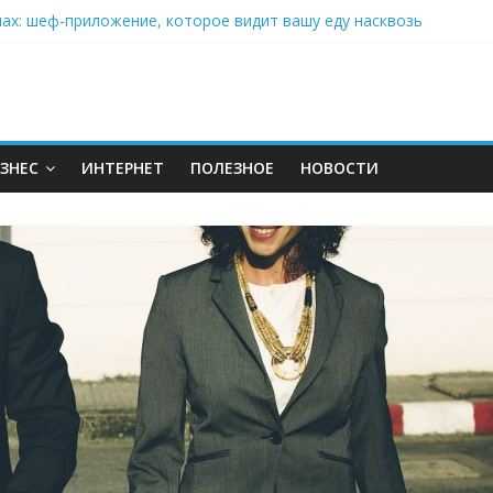
нах: шеф-приложение, которое видит вашу еду насквозь
 на полётах дронов и обучении детей становится главным тренд
орозилке: замороженные сливки меняют утренний ритуал
аставляет миллионы людей не забывать о самом важном креме 
: почему кокосовая вода с пребиотиками становится главным т
ЗНЕС
ИНТЕРНЕТ
ПОЛЕЗНОЕ
НОВОСТИ