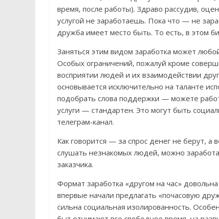
время, после работы). Здраво рассудив, оце
услугой не заработаешь. Пока что — не зар
дружба имеет место быть. То есть, в этом б
Заняться этим видом заработка может любой
Особых ограничений, пожалуй кроме соверше
восприятии людей и их взаимодействии друг 
основывается исключительно на таланте исп
подобрать слова поддержки — можете работа
услуги — стандартен. Это могут быть социал
телеграм-канал.
Как говорится — за спрос денег не берут, а 
слушать незнакомых людей, можно заработат
заказчика.
Формат заработка «другом на час» довольна 
впервые начали предлагать «почасовую дружб
сильна социальная изолированность. Особен
быт отнимают все свободное время, на разви