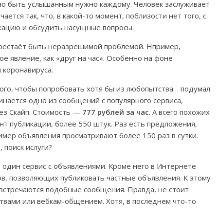
 но быть услышанным нужно каждому. Человек заслуживает
ается так, что, в какой-то момент, поблизости нет того, с
кацию и обсудить насущные вопросы.
ерестаёт быть неразрешимой проблемой. Нпример,
е явление, как «друг на час». Особенно на фоне
 коронавируса.
того, чтобы попробовать хотя бы из любопытства… подумал
чинается одно из сообщений с популярного сервиса,
ез Скайп. Стоимость —
777 рублей за час
. А всего похожих
нт публикации, более 550 штук. Раз есть предложения,
мер объявления просматривают более 150 раз в сутки.
 поиск ислуги?
о один сервис с объявлениями. Кроме него в Интернете
в, позволяющих публиковать частные объявления. К этому
 встречаются подобные сообщения. Правда, не стоит
твами или вебкам-общением. Хотя, в последнем что-то