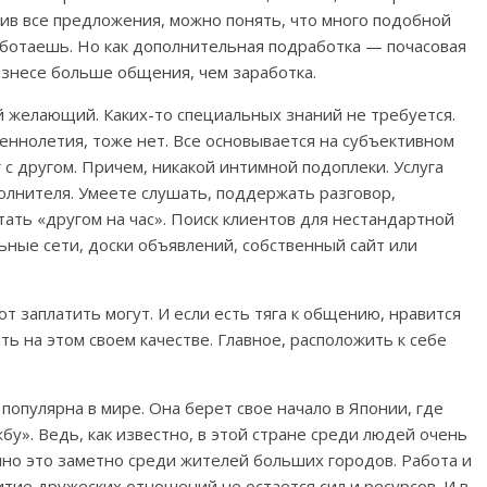
нив все предложения, можно понять, что много подобной
аботаешь. Но как дополнительная подработка — почасовая
изнесе больше общения, чем заработка.
 желающий. Каких-то специальных знаний не требуется.
ннолетия, тоже нет. Все основывается на субъективном
с другом. Причем, никакой интимной подоплеки. Услуга
олнителя. Умеете слушать, поддержать разговор,
ть «другом на час». Поиск клиентов для нестандартной
ьные сети, доски объявлений, собственный сайт или
вот заплатить могут. И если есть тяга к общению, нравится
ь на этом своем качестве. Главное, расположить к себе
популярна в мире. Она берет свое начало в Японии, где
у». Ведь, как известно, в этой стране среди людей очень
но это заметно среди жителей больших городов. Работа и
тие дружеских отношений не остается сил и ресурсов. И в