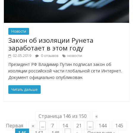
Новости
Закон об изоляции Рунета
заработает в этом году
02.05.2019
0 отзывов
новости
Президент РФ Владимир Путин подписал закон об
изоляции российской части глобальной сети Интернет.
Документ официально опубликован.
Читать дальше
Страница 146 из 150
«
Первая
«
...
7
14
21
...
144
145
146
147
148
...
»
Последняя »