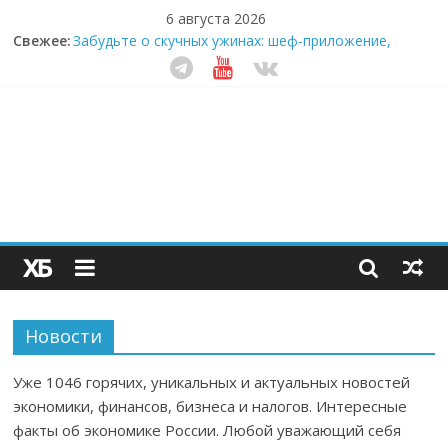
6 августа 2026
Секрет супергидратации: почему кокосовая вода с
Свежее:
пребиотиками становится главным трендом
здорового питания
Забудьте о скучных ужинах: шеф-приложение,
которое видит вашу еду насквозь
Небо зовёт: как бизнес на полётах дронов и
обучении детей становится главным трендом
десятилетия
Кофейная революция в морозилке: замороженные
сливки меняют утренний ритуал
Как простая наклейка заставляет миллионы людей
не забывать о самом важном креме этим летом
Новости
Уже 1046 горячих, уникальных и актуальных новостей
экономики, финансов, бизнеса и налогов. Интересные
факты об экономике России. Любой уважающий себя