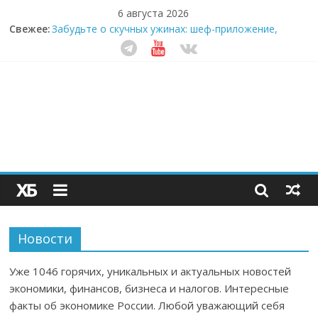
6 августа 2026
Секрет супергидратации: почему кокосовая вода с
Свежее:
пребиотиками становится главным трендом
здорового питания
Забудьте о скучных ужинах: шеф-приложение,
которое видит вашу еду насквозь
Небо зовёт: как бизнес на полётах дронов и
обучении детей становится главным трендом
десятилетия
Кофейная революция в морозилке: замороженные
сливки меняют утренний ритуал
Как простая наклейка заставляет миллионы людей
не забывать о самом важном креме этим летом
Новости
Уже 1046 горячих, уникальных и актуальных новостей
экономики, финансов, бизнеса и налогов. Интересные
факты об экономике России. Любой уважающий себя