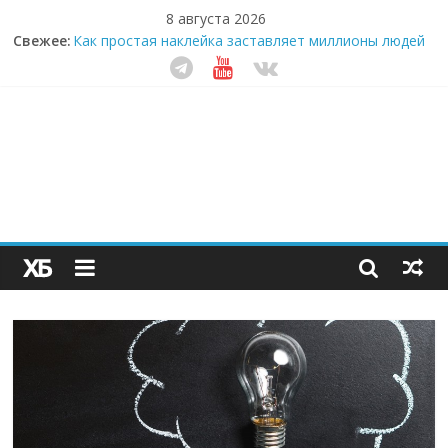
8 августа 2026
Свежее:
Как простая наклейка заставляет миллионы людей
не забывать о самом важном креме этим летом
Секрет супергидратации: почему кокосовая вода с
пребиотиками становится главным трендом
здорового питания
Забудьте о скучных ужинах: шеф-приложение,
которое видит вашу еду насквозь
Небо зовёт: как бизнес на полётах дронов и
обучении детей становится главным трендом
десятилетия
Кофейная революция в морозилке: замороженные
сливки меняют утренний ритуал