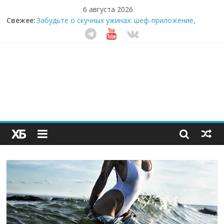
6 августа 2026
Секрет супергидратации: почему кокосовая вода с
Свежее:
пребиотиками становится главным трендом
здорового питания
Забудьте о скучных ужинах: шеф-приложение,
которое видит вашу еду насквозь
Небо зовёт: как бизнес на полётах дронов и
обучении детей становится главным трендом
десятилетия
Кофейная революция в морозилке: замороженные
сливки меняют утренний ритуал
Как простая наклейка заставляет миллионы людей
не забывать о самом важном креме этим летом