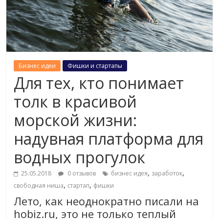
Бизнес идеи
Фишки и стартапы
Для тех, кто понимает
толк в красивой
морской жизни:
надувная платформа для
водных прогулок
,
,
25.05.2018
0 отзывов
бизнес идея
заработок
,
,
свободная ниша
стартап
фишки
Лето, как неоднократно писали на
hobiz.ru, это не только теплый