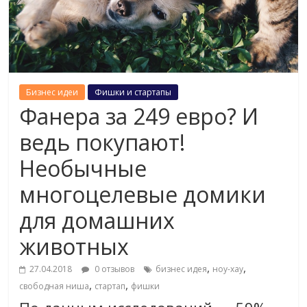
Бизнес идеи
Фишки и стартапы
Фанера за 249 евро? И
ведь покупают!
Необычные
многоцелевые домики
для домашних
животных
,
,
27.04.2018
0 отзывов
бизнес идея
ноу-хау
,
,
свободная ниша
стартап
фишки