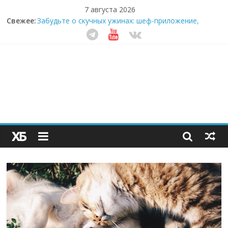
7 августа 2026
Свежее:
Забудьте о скучных ужинах: шеф-приложение,
которое видит вашу еду насквозь
Небо зовёт: как бизнес на полётах дронов и
обучении детей становится главным трендом
десятилетия
Кофейная революция в морозилке: замороженные
сливки меняют утренний ритуал
Как простая наклейка заставляет миллионы людей
не забывать о самом важном креме этим летом
Секрет супергидратации: почему кокосовая вода с
пребиотиками становится главным трендом
здорового питания