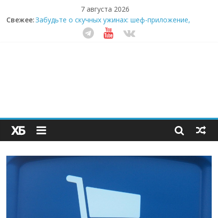
7 августа 2026
Свежее:
Забудьте о скучных ужинах: шеф-приложение,
которое видит вашу еду насквозь
Небо зовёт: как бизнес на полётах дронов и
обучении детей становится главным трендом
десятилетия
Кофейная революция в морозилке: замороженные
сливки меняют утренний ритуал
Как простая наклейка заставляет миллионы людей
не забывать о самом важном креме этим летом
Секрет супергидратации: почему кокосовая вода с
пребиотиками становится главным трендом
здорового питания