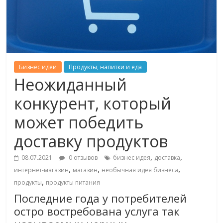
Бизнес идеи
Продукты, напитки и еда
Неожиданный
конкурент, который
может победить
доставку продуктов
,
,
08.07.2021
0 отзывов
бизнес идея
доставка
,
,
,
интернет-магазин
магазин
необычная идея бизнеса
,
продукты
продукты питания
Последние года у потребителей
остро востребована услуга так