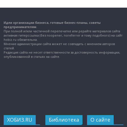
Идеи организации бизнеса, готовые бизнес-планы, советы
предпринимателям.
При полной и/или частичной перепечатке или рерайте материалов сайта
активная гиперссылка (без noopener, noreferrer и тому подобного) на сайт
hobiz.ru обязательна.
Мнение администрации сайта может не совпадать с мнением авторов
статей.
Редакция сайта не несет ответственности за достоверность информации,
опубликованной в статьях на сайте.
ХОБИЗ.RU
Библиотека
О сайте