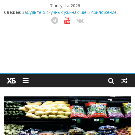
7 августа 2026
Свежее:
Забудьте о скучных ужинах: шеф-приложение,
которое видит вашу еду насквозь
Небо зовёт: как бизнес на полётах дронов и
обучении детей становится главным трендом
десятилетия
Кофейная революция в морозилке: замороженные
сливки меняют утренний ритуал
Как простая наклейка заставляет миллионы людей
не забывать о самом важном креме этим летом
Секрет супергидратации: почему кокосовая вода с
пребиотиками становится главным трендом
здорового питания