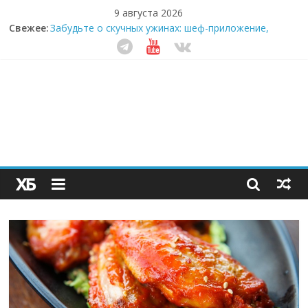
9 августа 2026
Свежее:
Забудьте о скучных ужинах: шеф-приложение,
которое видит вашу еду насквозь
Небо зовёт: как бизнес на полётах дронов и
обучении детей становится главным трендом
десятилетия
Кофейная революция в морозилке: замороженные
сливки меняют утренний ритуал
Как простая наклейка заставляет миллионы людей
не забывать о самом важном креме этим летом
Секрет супергидратации: почему кокосовая вода с
пребиотиками становится главным трендом
здорового питания