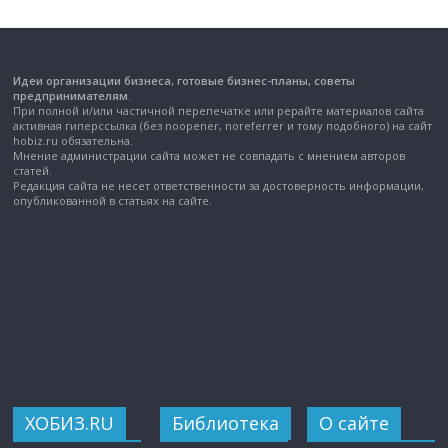
Идеи организации бизнеса, готовые бизнес-планы, советы
предпринимателям.
При полной и/или частичной перепечатке или рерайте материалов сайта
активная гиперссылка (без noopener, noreferrer и тому подобного) на сайт
hobiz.ru обязательна.
Мнение администрации сайта может не совпадать с мнением авторов
статей.
Редакция сайта не несет ответственности за достоверность информации,
опубликованной в статьях на сайте.
ХОБИЗ.RU
Библиотека
О сайте