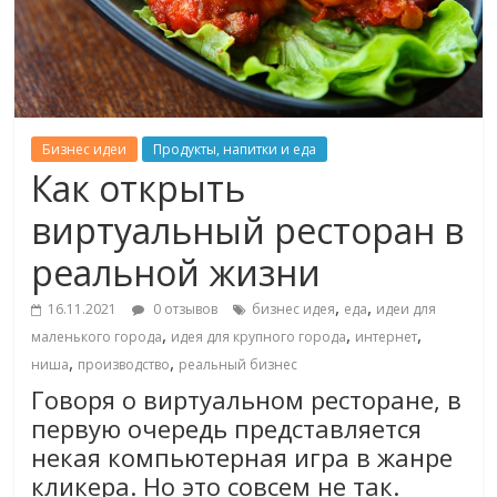
Бизнес идеи
Продукты, напитки и еда
Как открыть
виртуальный ресторан в
реальной жизни
,
,
16.11.2021
0 отзывов
бизнес идея
еда
идеи для
,
,
,
маленького города
идея для крупного города
интернет
,
,
ниша
производство
реальный бизнес
Говоря о виртуальном ресторане, в
первую очередь представляется
некая компьютерная игра в жанре
кликера. Но это совсем не так.