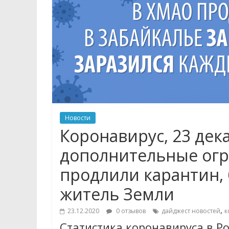
Новости
Коронавирус, 23 дек
дополнительные огр
продлили карантин,
житель Земли
,
23.12.2020
0 отзывов
дайджест новостей
к
Статистика коронавируса в Ро