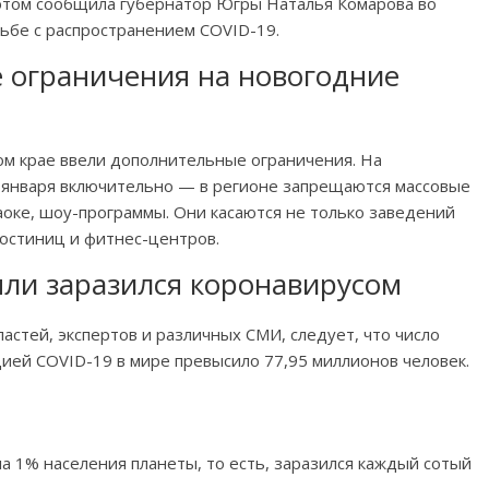
 этом сообщила губернатор Югры Наталья Комарова во
ьбе с распространением COVID-19.
е ограничения на новогодние
ом крае ввели дополнительные ограничения. На
5 января включительно — в регионе запрещаются массовые
аоке, шоу-программы. Они касаются не только заведений
гостиниц и фитнес-центров.
ли заразился коронавирусом
астей, экспертов и различных СМИ, следует, что число
ией COVID-19 в мире превысило 77,95 миллионов человек.
а 1% населения планеты, то есть, заразился каждый сотый