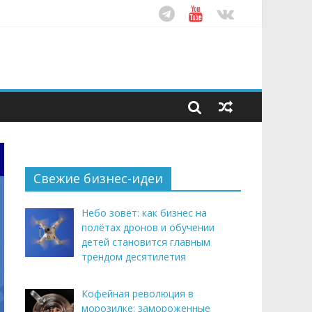
ом десятилетия
этим летом
рендом здорового питания
Свежие бизнес-идеи
Небо зовёт: как бизнес на
полётах дронов и обучении
детей становится главным
трендом десятилетия
Кофейная революция в
морозилке: замороженные