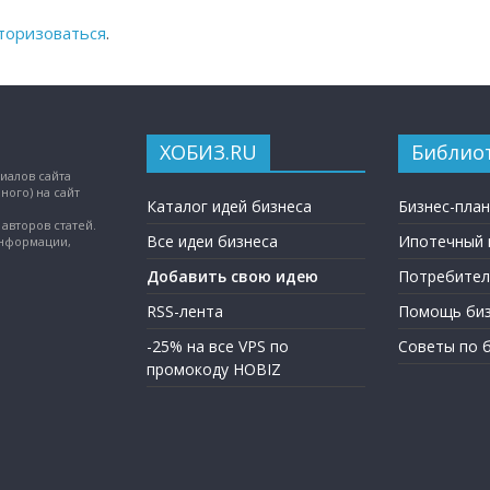
торизоваться
.
ХОБИЗ.RU
Библио
иалов сайта
ного) на сайт
Каталог идей бизнеса
Бизнес-пла
авторов статей.
Все идеи бизнеса
Ипотечный 
информации,
Добавить свою идею
Потребител
RSS-лента
Помощь биз
-25% на все VPS по
Советы по 
промокоду HOBIZ