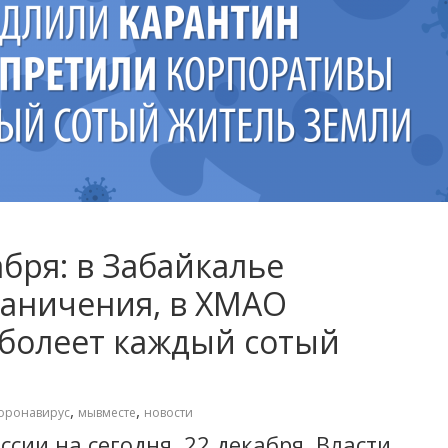
абря: в Забайкалье
аничения, в ХМАО
 болеет каждый сотый
,
,
оронавирус
мывместе
новости
ссии на сегодня, 22 декабря. Власти