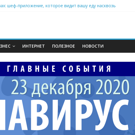
нах: шеф-приложение, которое видит вашу еду насквозь
 на полётах дронов и обучении детей становится главным тренд
орозилке: замороженные сливки меняют утренний ритуал
аставляет миллионы людей не забывать о самом важном креме 
: почему кокосовая вода с пребиотиками становится главным т
ЗНЕС
ИНТЕРНЕТ
ПОЛЕЗНОЕ
НОВОСТИ