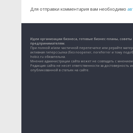
Для отправки комментария вам необходимо
ав
Идеи организации бизнеса, готовые бизнес-планы, советы
предпринимателям.
При полной и/или частичной перепечатке или рерайте матер
активная гиперссылка (без noopener, noreferrer и тому подоб
hobiz.ru обязательна.
Мнение администрации сайта может не совпадать с мнением 
Редакция сайта не несет ответственности за достоверность 
опубликованной в статьях на сайте.