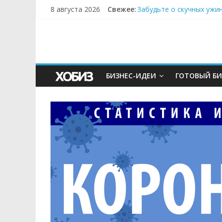
8 августа 2026
Свежее:
Забудьте о скучных ужи
Небо зовёт: как бизнес
Кофейная революция в м
Как простая наклейка з
Секрет супергидратации
БИЗНЕС-ИДЕИ
ГОТОВЫЙ БИ