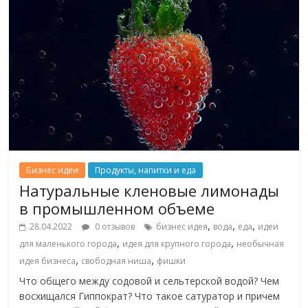
Бизнес идеи
Продукты, напитки и еда
Натуральные кленовые лимонады
в промышленном объеме
,
,
,
28.04.2022
0 отзывов
бизнес идея
вода
еда
идеи
,
,
для маленького города
идея для крупного города
необычная
,
,
идея бизнеса
свободная ниша
фишки
Что общего между содовой и сельтерской водой? Чем
восхищался Гиппократ? Что такое сатуратор и причем