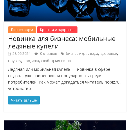
Бизнес идеи
Красота и здоровье
Новинка для бизнеса: мобильные
ледяные купели
,
,
,
28.06.2024
0 отзывов
бизнес идея
вода
здоровье
,
,
ноу-хау
продажа
свободная ниша
Ледяная или мобильная купель — новинка в сфере
отдыха, уже завоевавшая популярность среди
потребителей. Как может догадаться читатель hobiz.ru,
устройство
Читать дальше