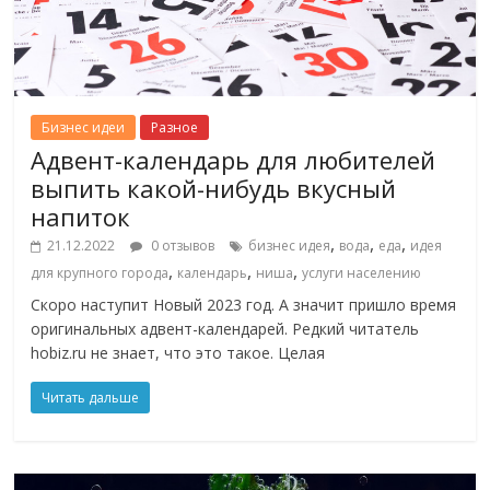
Бизнес идеи
Разное
Адвент-календарь для любителей
выпить какой-нибудь вкусный
напиток
,
,
,
21.12.2022
0 отзывов
бизнес идея
вода
еда
идея
,
,
,
для крупного города
календарь
ниша
услуги населению
Скоро наступит Новый 2023 год. А значит пришло время
оригинальных адвент-календарей. Редкий читатель
hobiz.ru не знает, что это такое. Целая
Читать дальше