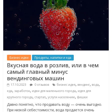
Бизнес идеи
Продукты, напитки и еда
Вкусная вода в розлив, или в чем
самый главный минус
вендинговых машин
,
,
,
17.10.2023
0 отзывов
бизнес идея
вендинг
вода
,
,
,
еда
заработок
идеи для маленького города
идея для
,
,
,
крупного города
стартап
услуги населению
фишки
Давно понятно, что продавать воду — очень выгодно.
При низкой себестоимости, вода продается очень