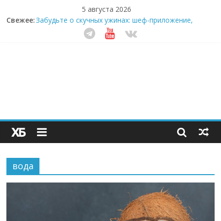
5 августа 2026
Секрет супергидратации: почему кокосовая вода с
Свежее:
пребиотиками становится главным трендом
здорового питания
Забудьте о скучных ужинах: шеф-приложение,
которое видит вашу еду насквозь
Небо зовёт: как бизнес на полётах дронов и
обучении детей становится главным трендом
десятилетия
Кофейная революция в морозилке: замороженные
сливки меняют утренний ритуал
Как простая наклейка заставляет миллионы людей
не забывать о самом важном креме этим летом
вода