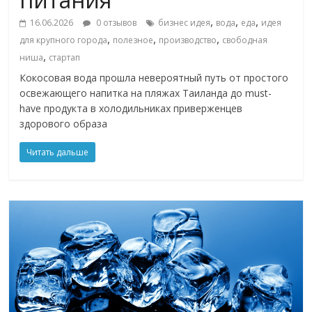
,
,
,
16.06.2026
0 отзывов
бизнес идея
вода
еда
идея
,
,
,
для крупного города
полезное
производство
свободная
,
ниша
стартап
Кокосовая вода прошла невероятный путь от простого
освежающего напитка на пляжах Таиланда до must-
have продукта в холодильниках приверженцев
здорового образа
Читать дальше