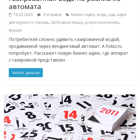
автомата
,
,
,
16.02.2023
0 отзывов
бизнес идея
вода
еда
идея
,
,
,
для крупного города
свободная ниша
услуги населению
фишки
Потребителя сложно удивить газированной водой,
продаваемой через вендинговый автомат. А hobiz.ru
попробует. Расскажет новую бизнес-идею, где аппарат
с газировкой представлен
Читать дальше