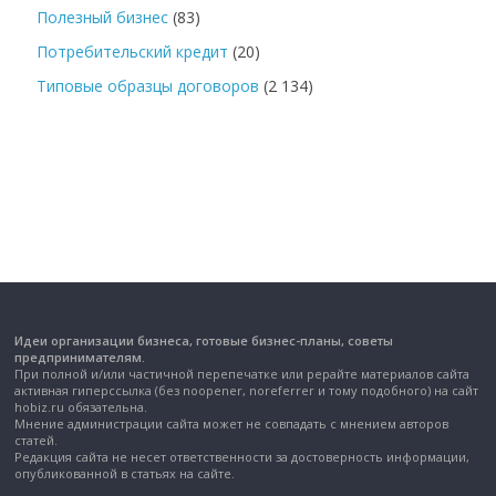
Полезный бизнес
(83)
Потребительский кредит
(20)
Типовые образцы договоров
(2 134)
Идеи организации бизнеса, готовые бизнес-планы, советы
предпринимателям.
При полной и/или частичной перепечатке или рерайте материалов сайта
активная гиперссылка (без noopener, noreferrer и тому подобного) на сайт
hobiz.ru обязательна.
Мнение администрации сайта может не совпадать с мнением авторов
статей.
Редакция сайта не несет ответственности за достоверность информации,
опубликованной в статьях на сайте.