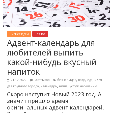
Бизнес идеи
Разное
Адвент-календарь для
любителей выпить
какой-нибудь вкусный
напиток
,
,
,
21.12.2022
0 отзывов
бизнес идея
вода
еда
идея
,
,
,
для крупного города
календарь
ниша
услуги населению
Скоро наступит Новый 2023 год. А
значит пришло время
оригинальных адвент-календарей.