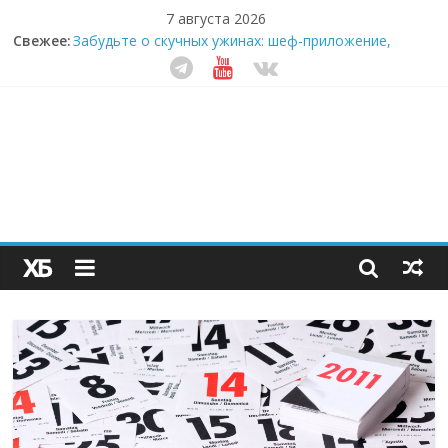
7 августа 2026
Свежее:
Забудьте о скучных ужинах: шеф-приложение,
которое видит вашу еду насквозь
Небо зовёт: как бизнес на полётах дронов и
обучении детей становится главным трендом
десятилетия
Кофейная революция в морозилке: замороженные
сливки меняют утренний ритуал
Как простая наклейка заставляет миллионы людей
не забывать о самом важном креме этим летом
Секрет супергидратации: почему кокосовая вода с
пребиотиками становится главным трендом
здорового питания