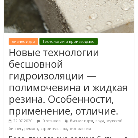
Бизнес идеи
Технологии и производство
Новые технологии
бесшовной
гидроизоляции —
полимочевина и жидкая
резина. Особенности,
применение, отличие.
,
,
22.07.2020
0 отзывов
бизнес идея
вода
мужской
,
,
,
бизнес
ремонт
строительство
технология