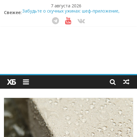
7 августа 2026
Свежее:
Забудьте о скучных ужинах: шеф-приложение,
которое видит вашу еду насквозь
Небо зовёт: как бизнес на полётах дронов и
обучении детей становится главным трендом
десятилетия
Кофейная революция в морозилке: замороженные
сливки меняют утренний ритуал
Как простая наклейка заставляет миллионы людей
не забывать о самом важном креме этим летом
Секрет супергидратации: почему кокосовая вода с
пребиотиками становится главным трендом
здорового питания