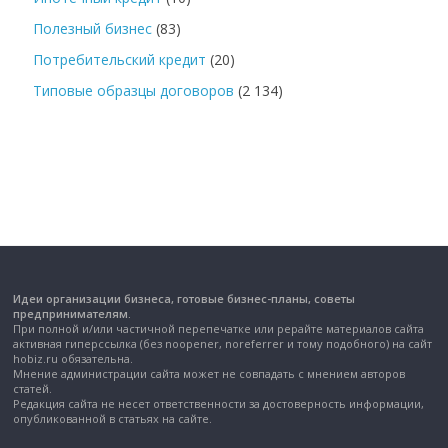
Полезный бизнес
(83)
Потребительский кредит
(20)
Типовые образцы договоров
(2 134)
Идеи организации бизнеса, готовые бизнес-планы, советы
предпринимателям.
При полной и/или частичной перепечатке или рерайте материалов сайта
активная гиперссылка (без noopener, noreferrer и тому подобного) на сайт
hobiz.ru обязательна.
Мнение администрации сайта может не совпадать с мнением авторов
статей.
Редакция сайта не несет ответственности за достоверность информации,
опубликованной в статьях на сайте.