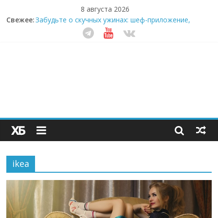
8 августа 2026
Свежее:
Забудьте о скучных ужинах: шеф-приложение,
которое видит вашу еду насквозь
Небо зовёт: как бизнес на полётах дронов и
обучении детей становится главным трендом
десятилетия
Кофейная революция в морозилке: замороженные
сливки меняют утренний ритуал
Как простая наклейка заставляет миллионы людей
не забывать о самом важном креме этим летом
Секрет супергидратации: почему кокосовая вода с
пребиотиками становится главным трендом
здорового питания
ikea