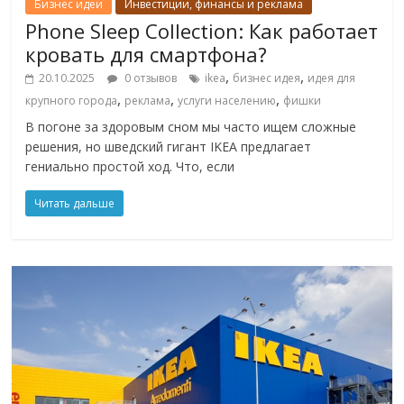
Бизнес идеи
Инвестиции, финансы и реклама
Phone Sleep Collection: Как работает
кровать для смартфона?
,
,
20.10.2025
0 отзывов
ikea
бизнес идея
идея для
,
,
,
крупного города
реклама
услуги населению
фишки
В погоне за здоровым сном мы часто ищем сложные
решения, но шведский гигант IKEA предлагает
гениально простой ход. Что, если
Читать дальше