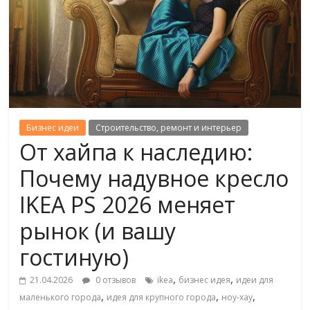
Бизнес идеи
Строительство, ремонт и интерьер
От хайпа к наследию:
Почему надувное кресло
IKEA PS 2026 меняет
рынок (и вашу
гостиную)
,
,
21.04.2026
0 отзывов
ikea
бизнес идея
идеи для
,
,
,
маленького города
идея для крупного города
ноу-хау