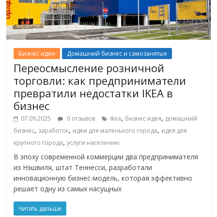
Бизнес идеи
Домашний бизнес и самозанятые
Переосмысление розничной
торговли: как предприниматели
превратили недостатки IKEA в
бизнес
,
,
07.09.2025
0 отзывов
ikea
бизнес идея
домашний
,
,
,
бизнес
заработок
идеи для маленького города
идея для
,
крупного города
услуги населению
В эпоху современной коммерции два предпринимателя
из Нэшвиля, штат Теннесси, разработали
инновационную бизнес-модель, которая эффективно
решает одну из самых насущных
Читать дальше