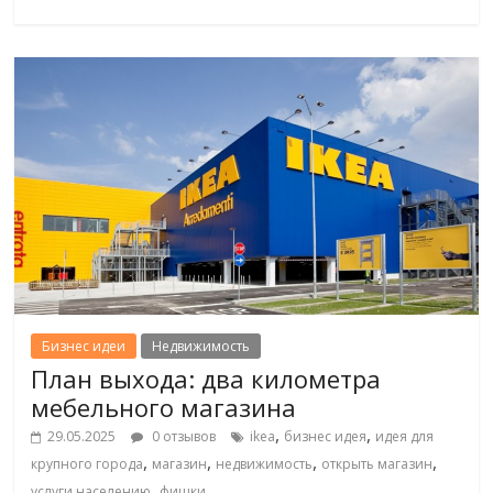
Бизнес идеи
Недвижимость
План выхода: два километра
мебельного магазина
,
,
29.05.2025
0 отзывов
ikea
бизнес идея
идея для
,
,
,
,
крупного города
магазин
недвижимость
открыть магазин
,
услуги населению
фишки