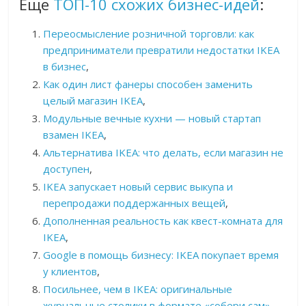
Еще
ТОП-10 схожих бизнес-идей
:
Переосмысление розничной торговли: как
предприниматели превратили недостатки IKEA
в бизнес
,
Как один лист фанеры способен заменить
целый магазин IKEA
,
Модульные вечные кухни — новый стартап
взамен IKEA
,
Альтернатива IKEA: что делать, если магазин не
доступен
,
IKEA запускает новый сервис выкупа и
перепродажи поддержанных вещей
,
Дополненная реальность как квест-комната для
IKEA
,
Google в помощь бизнесу: IKEA покупает время
у клиентов
,
Посильнее, чем в IKEA: оригинальные
журнальные столики в формате «собери сам»
,