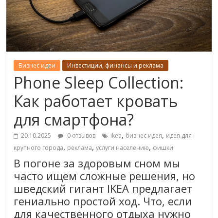
Бизнес идеи
Инвестиции, финансы и реклама
Phone Sleep Collection:
Как работает кровать
для смартфона?
,
,
20.10.2025
0 отзывов
ikea
бизнес идея
идея для
,
,
,
крупного города
реклама
услуги населению
фишки
В погоне за здоровым сном мы
часто ищем сложные решения, но
шведский гигант IKEA предлагает
гениально простой ход. Что, если
для качественного отдыха нужно