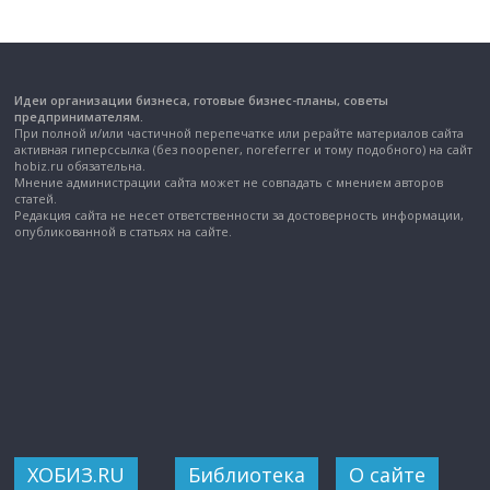
Идеи организации бизнеса, готовые бизнес-планы, советы
предпринимателям.
При полной и/или частичной перепечатке или рерайте материалов сайта
активная гиперссылка (без noopener, noreferrer и тому подобного) на сайт
hobiz.ru обязательна.
Мнение администрации сайта может не совпадать с мнением авторов
статей.
Редакция сайта не несет ответственности за достоверность информации,
опубликованной в статьях на сайте.
ХОБИЗ.RU
Библиотека
О сайте