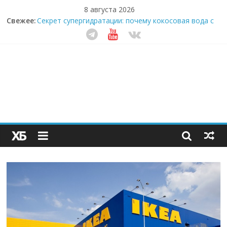
8 августа 2026
Свежее:
Секрет супергидратации: почему кокосовая вода с
пребиотиками становится главным трендом
здорового питания
Забудьте о скучных ужинах: шеф-приложение,
которое видит вашу еду насквозь
Небо зовёт: как бизнес на полётах дронов и
обучении детей становится главным трендом
десятилетия
Кофейная революция в морозилке: замороженные
сливки меняют утренний ритуал
Как простая наклейка заставляет миллионы людей
не забывать о самом важном креме этим летом