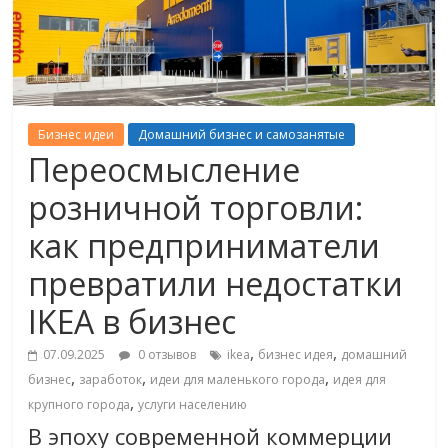
Бизнес идеи
Домашний бизнес и самозанятые
Переосмысление
розничной торговли:
как предприниматели
превратили недостатки
IKEA в бизнес
,
,
07.09.2025
0 отзывов
ikea
бизнес идея
домашний
,
,
,
бизнес
заработок
идеи для маленького города
идея для
,
крупного города
услуги населению
В эпоху современной коммерции