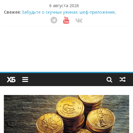
6 августа 2026
Свежее:
Забудьте о скучных ужинах: шеф-приложение,
которое видит вашу еду насквозь
Небо зовёт: как бизнес на полётах дронов и
обучении детей становится главным трендом
десятилетия
Кофейная революция в морозилке: замороженные
сливки меняют утренний ритуал
Как простая наклейка заставляет миллионы людей
не забывать о самом важном креме этим летом
Секрет супергидратации: почему кокосовая вода с
пребиотиками становится главным трендом
здорового питания