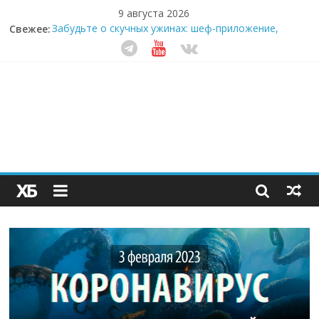
9 августа 2026
Свежее:
Забудьте о скучных ужинах: шеф-приложение,
которое видит вашу еду насквозь
Небо зовёт: как бизнес на полётах дронов и
обучении детей становится главным трендом
десятилетия
Кофейная революция в морозилке: замороженные
сливки меняют утренний ритуал
Как простая наклейка заставляет миллионы людей
не забывать о самом важном креме этим летом
Секрет супергидратации: почему кокосовая вода с
пребиотиками становится главным трендом
здорового питания