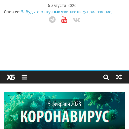
6 августа 2026
Свежее:
Забудьте о скучных ужинах: шеф-приложение,
которое видит вашу еду насквозь
Небо зовёт: как бизнес на полётах дронов и
обучении детей становится главным трендом
десятилетия
Кофейная революция в морозилке: замороженные
сливки меняют утренний ритуал
Как простая наклейка заставляет миллионы людей
не забывать о самом важном креме этим летом
Секрет супергидратации: почему кокосовая вода с
пребиотиками становится главным трендом
здорового питания