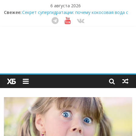
6 августа 2026
Свежее:
Секрет супергидратации: почему кокосовая вода с
пребиотиками становится главным трендом
здорового питания
Забудьте о скучных ужинах: шеф-приложение,
которое видит вашу еду насквозь
Небо зовёт: как бизнес на полётах дронов и
обучении детей становится главным трендом
десятилетия
Кофейная революция в морозилке: замороженные
сливки меняют утренний ритуал
Как простая наклейка заставляет миллионы людей
не забывать о самом важном креме этим летом