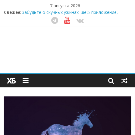
7 августа 2026
Свежее:
Забудьте о скучных ужинах: шеф-приложение,
которое видит вашу еду насквозь
Небо зовёт: как бизнес на полётах дронов и
обучении детей становится главным трендом
десятилетия
Кофейная революция в морозилке: замороженные
сливки меняют утренний ритуал
Как простая наклейка заставляет миллионы людей
не забывать о самом важном креме этим летом
Секрет супергидратации: почему кокосовая вода с
пребиотиками становится главным трендом
здорового питания