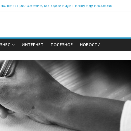
нах: шеф-приложение, которое видит вашу еду насквозь
 на полётах дронов и обучении детей становится главным тренд
орозилке: замороженные сливки меняют утренний ритуал
аставляет миллионы людей не забывать о самом важном креме 
: почему кокосовая вода с пребиотиками становится главным т
ЗНЕС
ИНТЕРНЕТ
ПОЛЕЗНОЕ
НОВОСТИ