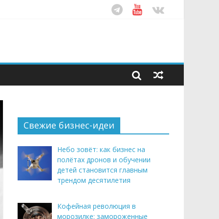
ом десятилетия
этим летом
рендом здорового питания
Свежие бизнес-идеи
Небо зовёт: как бизнес на
полётах дронов и обучении
детей становится главным
трендом десятилетия
Кофейная революция в
морозилке: замороженные