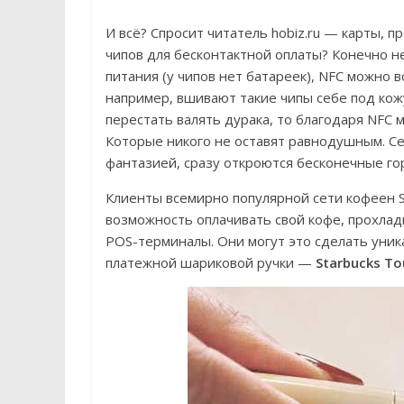
И всё? Спросит читатель hobiz.ru — карты, 
чипов для бесконтактной оплаты? Конечно н
питания (у чипов нет батареек), NFC можно в
например, вшивают такие чипы себе под кож
перестать валять дурака, то благодаря NFC
Которые никого не оставят равнодушным. Сей
фантазией, сразу откроются бесконечные го
Клиенты всемирно популярной сети кофеен S
возможность оплачивать свой кофе, прохла
POS-терминалы. Они могут это сделать уни
платежной шариковой ручки —
Starbucks To