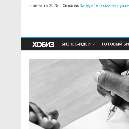
5 августа 2026
Свежее:
Забудьте о скучных ужи
Небо зовёт: как бизнес
Кофейная революция в м
Как простая наклейка з
Секрет супергидратации
БИЗНЕС-ИДЕИ
ГОТОВЫЙ БИ