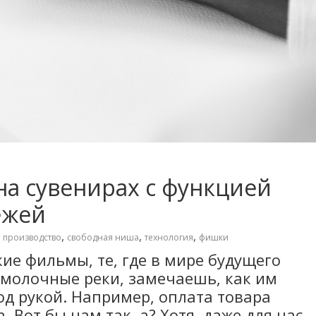
на сувенирах с функцией
ежей
,
,
,
,
производство
свободная ниша
технология
фишки
ие фильмы, те, где в мире будущего
 молочные реки, замечаешь, как им
под рукой. Например, оплата товара
 Вот бы нам так, а? Хотя, даже для нас