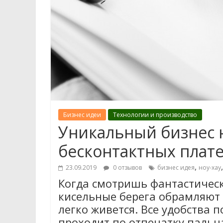
Бизнес идеи
Технологии и производство
Уникальный бизнес 
бесконтактных плат
,
23.09.2019
0 отзывов
бизнес идея
ноу-хау
Когда смотришь фантастическ
кисельные берега обрамляют
легко живется. Все удобства 
проходит по отпечатку пальца.