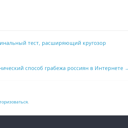
гинальный тест, расширяющий кругозор
ический способ грабежа россиян в Интернете
торизоваться
.