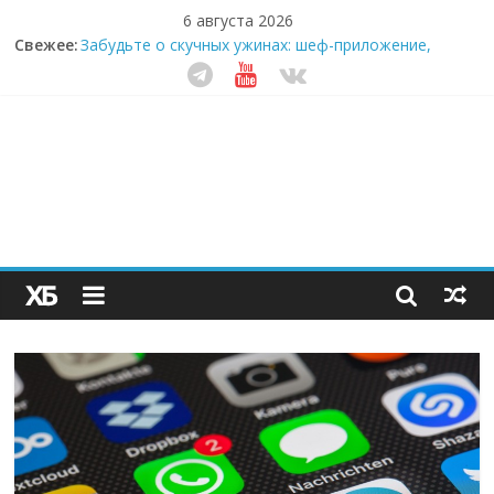
6 августа 2026
Секрет супергидратации: почему кокосовая вода с
Свежее:
пребиотиками становится главным трендом
здорового питания
Забудьте о скучных ужинах: шеф-приложение,
которое видит вашу еду насквозь
Небо зовёт: как бизнес на полётах дронов и
обучении детей становится главным трендом
десятилетия
Кофейная революция в морозилке: замороженные
сливки меняют утренний ритуал
Как простая наклейка заставляет миллионы людей
не забывать о самом важном креме этим летом