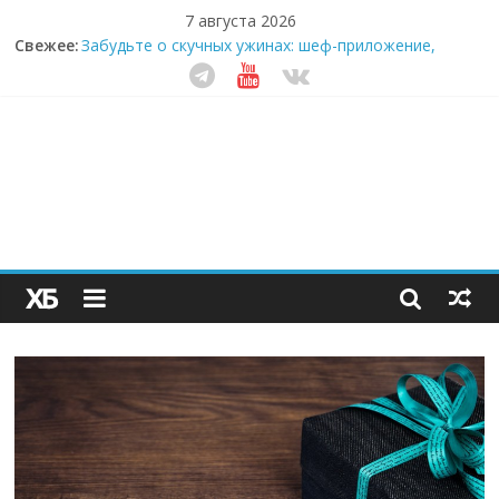
7 августа 2026
Свежее:
Забудьте о скучных ужинах: шеф-приложение,
которое видит вашу еду насквозь
Небо зовёт: как бизнес на полётах дронов и
обучении детей становится главным трендом
десятилетия
Кофейная революция в морозилке: замороженные
сливки меняют утренний ритуал
Как простая наклейка заставляет миллионы людей
не забывать о самом важном креме этим летом
Секрет супергидратации: почему кокосовая вода с
пребиотиками становится главным трендом
здорового питания