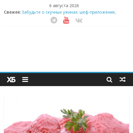
6 августа 2026
Свежее:
Забудьте о скучных ужинах: шеф-приложение,
которое видит вашу еду насквозь
Небо зовёт: как бизнес на полётах дронов и
обучении детей становится главным трендом
десятилетия
Кофейная революция в морозилке: замороженные
сливки меняют утренний ритуал
Как простая наклейка заставляет миллионы людей
не забывать о самом важном креме этим летом
Секрет супергидратации: почему кокосовая вода с
пребиотиками становится главным трендом
здорового питания