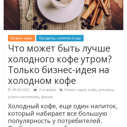
Бизнес идеи
Продукты, напитки и еда
Что может быть лучше
холодного кофе утром?
Только бизнес-идея на
холодном кофе
,
,
,
09.09.2022
0 отзывов
бизнес идея
кофе
реклама
,
услуги населению
фишки
Холодный кофе, еще один напиток,
который набирает все большую
популярность у потребителей.