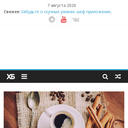
7 августа 2026
Свежее:
Забудьте о скучных ужинах: шеф-приложение,
которое видит вашу еду насквозь
Небо зовёт: как бизнес на полётах дронов и
обучении детей становится главным трендом
десятилетия
Кофейная революция в морозилке: замороженные
сливки меняют утренний ритуал
Как простая наклейка заставляет миллионы людей
не забывать о самом важном креме этим летом
Секрет супергидратации: почему кокосовая вода с
пребиотиками становится главным трендом
здорового питания