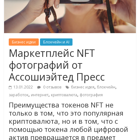
Бизнес идеи
Блокчейн и AI
Маркетплейс NFT
фотографий от
Ассошиэйтед Пресс
,
,
13.01.2022
0 отзывов
бизнес идея
блокчейн
,
,
,
заработок
интернет
криптовалюта
фотография
Преимущества токенов NFT не
только в том, что это популярная
криптовалюта, но и в том, что с
помощью токена любой цифровой
актив превращается в предмет