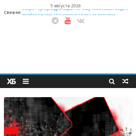
5 августа 2026
Свежее:
Секрет супергидратации: почему кокосовая вода с
пребиотиками становится главным трендом
здорового питания
Забудьте о скучных ужинах: шеф-приложение,
которое видит вашу еду насквозь
Небо зовёт: как бизнес на полётах дронов и
обучении детей становится главным трендом
десятилетия
Кофейная революция в морозилке: замороженные
сливки меняют утренний ритуал
Как простая наклейка заставляет миллионы людей
не забывать о самом важном креме этим летом