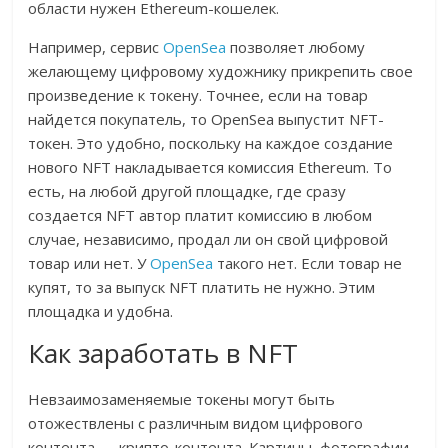
области нужен Ethereum-кошелек.
Например, сервис
OpenSea
позволяет любому
желающему цифровому художнику прикрепить свое
произведение к токену. Точнее, если на товар
найдется покупатель, то OpenSea выпустит NFT-
токен. Это удобно, поскольку на каждое создание
нового NFT накладывается комиссия Ethereum. То
есть, на любой другой площадке, где сразу
создается NFT автор платит комиссию в любом
случае, независимо, продал ли он свой цифровой
товар или нет. У
OpenSea
такого нет. Если товар не
купят, то за выпуск NFT платить не нужно. Этим
площадка и удобна.
Как заработать в NFT
Невзаимозаменяемые токены могут быть
отожествлены с различным видом цифрового
контента — крипто-контента. Картины, фотографии,