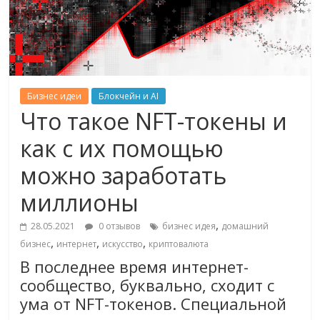
Бизнес идеи
Блокчейн и AI
Что такое NFT-токены и
как с их помощью
можно заработать
миллионы
,
28.05.2021
0 отзывов
бизнес идея
домашний
,
,
,
бизнес
интернет
искусство
криптовалюта
В последнее время интернет-
сообщество, буквально, сходит с
ума от NFT-токенов. Специальной