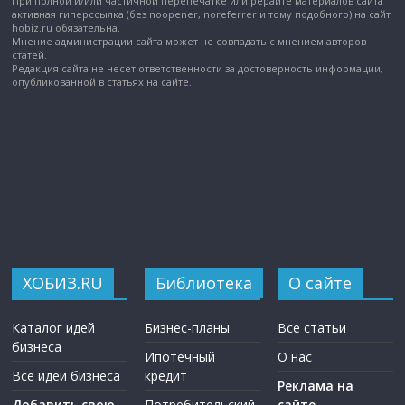
При полной и/или частичной перепечатке или рерайте материалов сайта
активная гиперссылка (без noopener, noreferrer и тому подобного) на сайт
hobiz.ru обязательна.
Мнение администрации сайта может не совпадать с мнением авторов
статей.
Редакция сайта не несет ответственности за достоверность информации,
опубликованной в статьях на сайте.
ХОБИЗ.RU
Библиотека
О сайте
Каталог идей
Бизнес-планы
Все статьи
бизнеса
Ипотечный
О нас
Все идеи бизнеса
кредит
Реклама на
Добавить свою
Потребительский
сайте