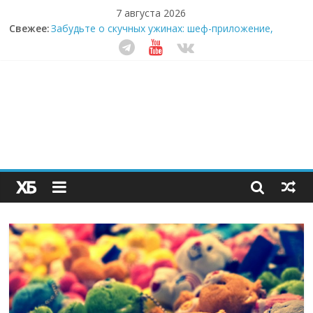
7 августа 2026
Свежее:
Забудьте о скучных ужинах: шеф-приложение,
которое видит вашу еду насквозь
Небо зовёт: как бизнес на полётах дронов и
обучении детей становится главным трендом
десятилетия
Кофейная революция в морозилке: замороженные
сливки меняют утренний ритуал
Как простая наклейка заставляет миллионы людей
не забывать о самом важном креме этим летом
Секрет супергидратации: почему кокосовая вода с
пребиотиками становится главным трендом
здорового питания