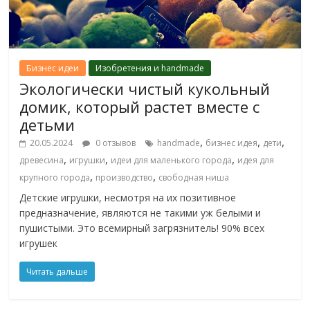
Бизнес идеи
Изобретения и handmade
Экологически чистый кукольный
домик, который растет вместе с
детьми
,
,
,
20.05.2024
0 отзывов
handmade
бизнес идея
дети
,
,
,
древесина
игрушки
идеи для маленького города
идея для
,
,
крупного города
производство
свободная ниша
Детские игрушки, несмотря на их позитивное
предназначение, являются не такими уж белыми и
пушистыми. Это всемирный загрязнитель! 90% всех
игрушек
Читать дальше