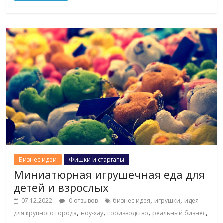
Бизнес идеи
Фишки и стартапы
Миниатюрная игрушечная еда для
детей и взрослых
,
,
07.12.2022
0 отзывов
бизнес идея
игрушки
идея
,
,
,
,
для крупного города
ноу-хау
производство
реальный бизнес