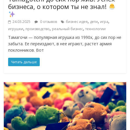
бизнеса, о котором ты не знал!
,
,
,
24.03.2025
0 отзывов
бизнес идея
дети
игра
,
,
,
игрушки
производство
реальный бизнес
технологии
Тамагочи — популярная игрушка из 1990х, до сих пор не
забыта. Ее переиздают, в нее играют, растет армия
поклонников. Вот
Читать дальше