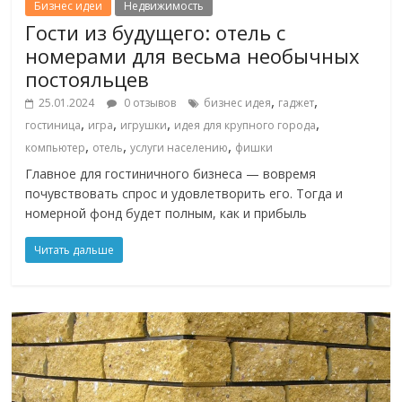
Бизнес идеи
Недвижимость
Гости из будущего: отель с
номерами для весьма необычных
постояльцев
,
,
25.01.2024
0 отзывов
бизнес идея
гаджет
,
,
,
,
гостиница
игра
игрушки
идея для крупного города
,
,
,
компьютер
отель
услуги населению
фишки
Главное для гостиничного бизнеса — вовремя
почувствовать спрос и удовлетворить его. Тогда и
номерной фонд будет полным, как и прибыль
Читать дальше