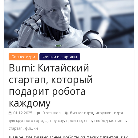
Бизнес идеи
Фишки и стартапы
Bumi: Китайский
стартап, который
подарит робота
каждому
,
,
01.12.2025
0 отзывов
бизнес идея
игрушки
идея
,
,
,
,
для крупного города
ноу-хау
производство
свободная ниша
,
стартап
фишки
В мире, где гуманоидные роботы от таких гигантов, как