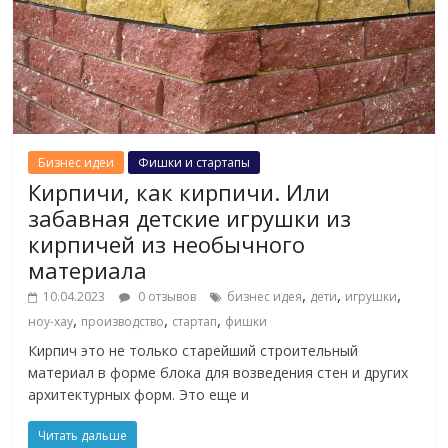
Бизнес идеи
Фишки и стартапы
Кирпичи, как кирпичи. Или
забавная детские игрушки из
кирпичей из необычного
материала
,
,
,
10.04.2023
0 отзывов
бизнес идея
дети
игрушки
,
,
,
ноу-хау
производство
стартап
фишки
Кирпич это не только старейший строительный
материал в форме блока для возведения стен и других
архитектурных форм. Это еще и
Читать дальше