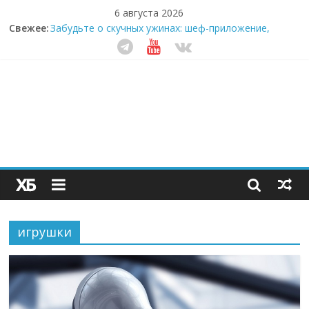
6 августа 2026
Свежее:
Забудьте о скучных ужинах: шеф-приложение,
которое видит вашу еду насквозь
Небо зовёт: как бизнес на полётах дронов и
обучении детей становится главным трендом
десятилетия
Кофейная революция в морозилке: замороженные
сливки меняют утренний ритуал
Как простая наклейка заставляет миллионы людей
не забывать о самом важном креме этим летом
Секрет супергидратации: почему кокосовая вода с
пребиотиками становится главным трендом
здорового питания
игрушки