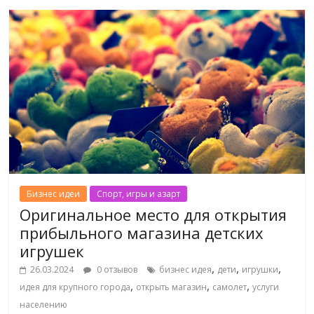
Бизнес идеи
Спорт, игры и азарт
Оригинальное место для открытия
прибыльного магазина детских
игрушек
,
,
,
26.03.2024
0 отзывов
бизнес идея
дети
игрушки
,
,
,
идея для крупного города
открыть магазин
самолет
услуги
населению